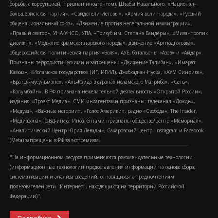
борьбы с коррупцией, признан иноагентом), Штабы Навального, «Национал-
большевистская партия», «Свидетели Иеговы», «Армия воли народа», «Русский
общенациональный союз», «Движение против нелегальной иммиграции»,
«Правый сектор», УНА-УНСО, УПА, «Тризуб им. Степана Бандеры», «Мизантропик
дивижн», «Меджлис крымскотатарского народа», движение «Артподготовка»,
общероссийская политическая партия «Воля», АУЕ, батальоны «Азов» и «Айдар».
Признаны террористическими и запрещены: «Движение Талибан», «Имарат
Кавказ», «Исламское государство» (ИГ, ИГИЛ), Джебхад-ан-Нусра, «АУМ Синрике»,
«Братья-мусульмане», «Аль-Каида в странах исламского Магриба», «Сеть»,
«Колумбайн». В РФ признана нежелательной деятельность «Открытой России»,
издания «Проект Медиа». СМИ-иноагентами признаны: телеканал «Дождь»,
«Медуза», «Важные истории», «Голос Америки», радио «Свобода», The Insider,
«Медиазона», ОВД-инфо. Иноагентами признаны общество/центр «Мемориал»,
«Аналитический Центр Юрия Левады», Сахаровский центр. Instagram и Facebook
(Metа) запрещены в РФ за экстремизм.
"На информационном ресурсе применяются рекомендательные технологии
(информационные технологии предоставления информации на основе сбора,
систематизации и анализа сведений, относящихся к предпочтениям
пользователей сети "Интернет", находящихся на территории Российской
Федерации)".