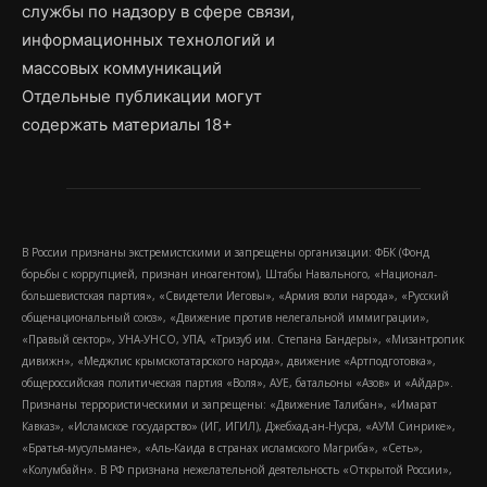
службы по надзору в сфере связи,
информационных технологий и
массовых коммуникаций
Отдельные публикации могут
содержать материалы 18+
В России признаны экстремистскими и запрещены организации: ФБК (Фонд
борьбы с коррупцией, признан иноагентом), Штабы Навального, «Национал-
большевистская партия», «Свидетели Иеговы», «Армия воли народа», «Русский
общенациональный союз», «Движение против нелегальной иммиграции»,
«Правый сектор», УНА-УНСО, УПА, «Тризуб им. Степана Бандеры», «Мизантропик
дивижн», «Меджлис крымскотатарского народа», движение «Артподготовка»,
общероссийская политическая партия «Воля», АУЕ, батальоны «Азов» и «Айдар».
Признаны террористическими и запрещены: «Движение Талибан», «Имарат
Кавказ», «Исламское государство» (ИГ, ИГИЛ), Джебхад-ан-Нусра, «АУМ Синрике»,
«Братья-мусульмане», «Аль-Каида в странах исламского Магриба», «Сеть»,
«Колумбайн». В РФ признана нежелательной деятельность «Открытой России»,