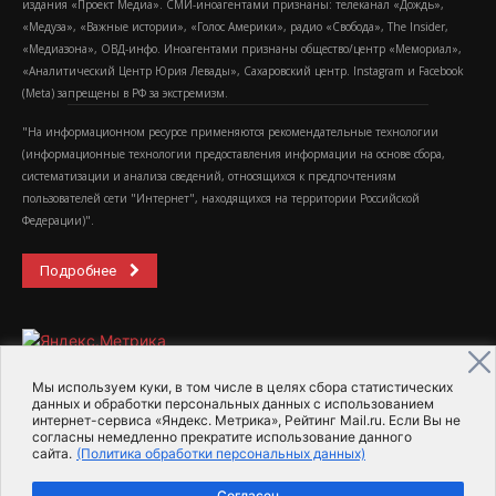
издания «Проект Медиа». СМИ-иноагентами признаны: телеканал «Дождь»,
«Медуза», «Важные истории», «Голос Америки», радио «Свобода», The Insider,
«Медиазона», ОВД-инфо. Иноагентами признаны общество/центр «Мемориал»,
«Аналитический Центр Юрия Левады», Сахаровский центр. Instagram и Facebook
(Metа) запрещены в РФ за экстремизм.
"На информационном ресурсе применяются рекомендательные технологии
(информационные технологии предоставления информации на основе сбора,
систематизации и анализа сведений, относящихся к предпочтениям
пользователей сети "Интернет", находящихся на территории Российской
Федерации)".
Подробнее
Мы используем куки, в том числе в целях сбора статистических
данных и обработки персональных данных с использованием
интернет-сервиса «Яндекс. Метрика», Рейтинг Mail.ru. Если Вы не
2015-2026- Информационное агентство МедиаПоток
согласны немедленно прекратите использование данного
сайта.
(Политика обработки персональных данных)
Для справки
Об издании
Пользовательское соглашение
Согласен