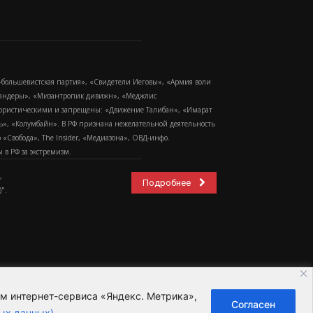
-большевистская партия», «Свидетели Иеговы», «Армия воли
 Бандеры», «Мизантропик дивижн», «Меджлис
еррористическими и запрещены: «Движение Талибан», «Имарат
еть», «Колумбайн». В РФ признана нежелательной деятельность
Свобода», The Insider, «Медиазона», ОВД-инфо.
в РФ за экстремизм.
,
Подробнее
".
ем интернет-сервиса «Яндекс. Метрика»,
Согласен
ьзовательское соглашение
ых данных)