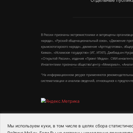
Отдельные публика
В России признаны экстремистскими и запрещены организаци
народа», «Русский общенациональный союз», «Движение про
крымскотатарского народа», движение «Артподготовка», обще
Кавказ», «Исламское государство» (ИГ, ИГИЛ), Джебхад-ан-Ну
«Открытой России», издания «Проект Медиа». СМИ-иноагентам
Иноагентами признаны общество/центр «Мемориал», «Аналитич
"На информационном ресурсе применяются рекомендательные
систематизации и анализа сведений, относящихся к предпочт
Мы используем куки, в том числе в целях сбора статистич
2015-2026- Информационное агентство МедиаПото
Рейтинг Mail.ru. Если Вы не согласны немедленно прекратите