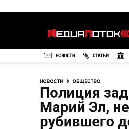
Информационное
агентство
"МедиаПоток"
НОВОСТИ
CТАТЬИ
НОВОСТИ
ОБЩЕСТВО
Полиция за
Марий Эл, н
рубившего д