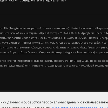
ции могут содержать материалы 18+
и: ФБК (Фонд борьбы с коррупцией, признан иноагентом), Штабы Навального, «Национал
тив нелегальной иммиграции», «Правый сектор», УНА-УНСО, УПА, «Тризуб им. Степана
российская политическая партия «Воля», АУЕ, батальоны «Азов» и «Айдар». Признаны т
сра, «АУМ Синрике», «Братья-мусульмане», «Аль-Каида в странах исламского Магриба», «С
и признаны: телеканал «Дождь», «Медуза», «Важные истории», «Голос Америки», радио «
еский Центр Юрия Левады», Сахаровский центр. Instagram и Facebook (Metа) запрещены 
 технологии (информационные технологии предоставления информации на основе сбора
ениям пользователей сети "Интернет", находящихся на территории Российской Федерации)
еских данных и обработки персональных данных с использовани
Для справки
Об издании
Пол
к
 использование данного сайта.
(Политика обработки персональн