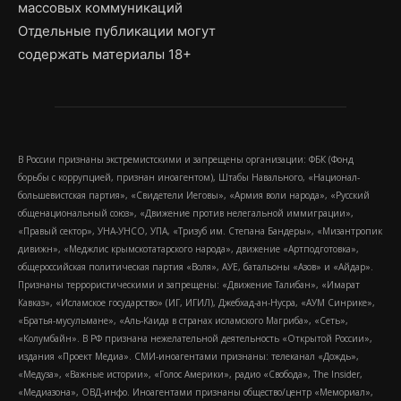
массовых коммуникаций
Отдельные публикации могут
содержать материалы 18+
В России признаны экстремистскими и запрещены организации: ФБК (Фонд
борьбы с коррупцией, признан иноагентом), Штабы Навального, «Национал-
большевистская партия», «Свидетели Иеговы», «Армия воли народа», «Русский
общенациональный союз», «Движение против нелегальной иммиграции»,
«Правый сектор», УНА-УНСО, УПА, «Тризуб им. Степана Бандеры», «Мизантропик
дивижн», «Меджлис крымскотатарского народа», движение «Артподготовка»,
общероссийская политическая партия «Воля», АУЕ, батальоны «Азов» и «Айдар».
Признаны террористическими и запрещены: «Движение Талибан», «Имарат
Кавказ», «Исламское государство» (ИГ, ИГИЛ), Джебхад-ан-Нусра, «АУМ Синрике»,
«Братья-мусульмане», «Аль-Каида в странах исламского Магриба», «Сеть»,
«Колумбайн». В РФ признана нежелательной деятельность «Открытой России»,
издания «Проект Медиа». СМИ-иноагентами признаны: телеканал «Дождь»,
«Медуза», «Важные истории», «Голос Америки», радио «Свобода», The Insider,
«Медиазона», ОВД-инфо. Иноагентами признаны общество/центр «Мемориал»,