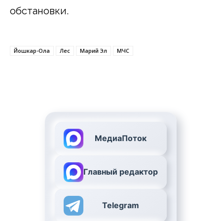
обстановки.
Йошкар-Ола
Лес
Марий Эл
МЧС
МедиаПоток
Главный редактор
Telegram