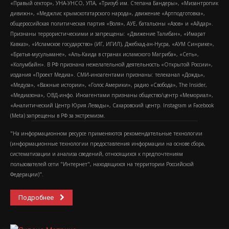
«Правый сектор», УНА-УНСО, УПА, «Тризуб им. Степана Бандеры», «Мизантропик
дивижн», «Меджлис крымскотатарского народа», движение «Артподготовка»,
общероссийская политическая партия «Воля», АУЕ, батальоны «Азов» и «Айдар».
Признаны террористическими и запрещены: «Движение Талибан», «Имарат
Кавказ», «Исламское государство» (ИГ, ИГИЛ), Джебхад-ан-Нусра, «АУМ Синрике»,
«Братья-мусульмане», «Аль-Каида в странах исламского Магриба», «Сеть»,
«Колумбайн». В РФ признана нежелательной деятельность «Открытой России»,
издания «Проект Медиа». СМИ-иноагентами признаны: телеканал «Дождь»,
«Медуза», «Важные истории», «Голос Америки», радио «Свобода», The Insider,
«Медиазона», ОВД-инфо. Иноагентами признаны общество/центр «Мемориал»,
«Аналитический Центр Юрия Левады», Сахаровский центр. Instagram и Facebook
(Metа) запрещены в РФ за экстремизм.
"На информационном ресурсе применяются рекомендательные технологии
(информационные технологии предоставления информации на основе сбора,
систематизации и анализа сведений, относящихся к предпочтениям
пользователей сети "Интернет", находящихся на территории Российской
Федерации)".
Подробнее