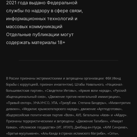
2021 года выдано Федеральной
службы по надзору в сфере связи,
информационных технологий и
массовых коммуникаций
Отдельные публикации могут
содержать материалы 18+
В России признаны экстремистскими и запрещены организации: ФБК (Фонд
борьбы с коррупцией, признан иноагентом), Штабы Навального, «Национал-
большевистская партия», «Свидетели Иеговы», «Армия воли народа», «Русский
общенациональный союз», «Движение против нелегальной иммиграции»,
«Правый сектор», УНА-УНСО, УПА, «Тризуб им. Степана Бандеры», «Мизантропик
дивижн», «Меджлис крымскотатарского народа», движение «Артподготовка»,
общероссийская политическая партия «Воля», АУЕ, батальоны «Азов» и «Айдар».
Признаны террористическими и запрещены: «Движение Талибан», «Имарат
Кавказ», «Исламское государство» (ИГ, ИГИЛ), Джебхад-ан-Нусра, «АУМ Синрике»,
«Братья-мусульмане», «Аль-Каида в странах исламского Магриба», «Сеть»,