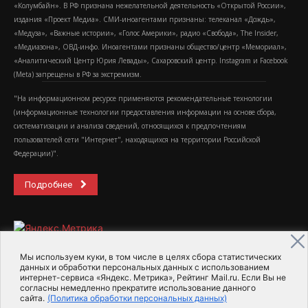
«Колумбайн». В РФ признана нежелательной деятельность «Открытой России»,
издания «Проект Медиа». СМИ-иноагентами признаны: телеканал «Дождь»,
«Медуза», «Важные истории», «Голос Америки», радио «Свобода», The Insider,
«Медиазона», ОВД-инфо. Иноагентами признаны общество/центр «Мемориал»,
«Аналитический Центр Юрия Левады», Сахаровский центр. Instagram и Facebook
(Metа) запрещены в РФ за экстремизм.
"На информационном ресурсе применяются рекомендательные технологии
(информационные технологии предоставления информации на основе сбора,
систематизации и анализа сведений, относящихся к предпочтениям
пользователей сети "Интернет", находящихся на территории Российской
Федерации)".
Подробнее
Мы используем куки, в том числе в целях сбора статистических
данных и обработки персональных данных с использованием
интернет-сервиса «Яндекс. Метрика», Рейтинг Mail.ru. Если Вы не
2015-2026- Информационное агентство МедиаПоток
согласны немедленно прекратите использование данного
сайта.
(Политика обработки персональных данных)