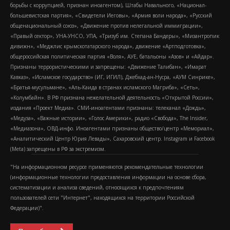
борьбы с коррупцией, признан иноагентом), Штабы Навального, «Национал-
большевистская партия», «Свидетели Иеговы», «Армия воли народа», «Русский
общенациональный союз», «Движение против нелегальной иммиграции»,
«Правый сектор», УНА-УНСО, УПА, «Тризуб им. Степана Бандеры», «Мизантропик
дивижн», «Меджлис крымскотатарского народа», движение «Артподготовка»,
общероссийская политическая партия «Воля», АУЕ, батальоны «Азов» и «Айдар».
Признаны террористическими и запрещены: «Движение Талибан», «Имарат
Кавказ», «Исламское государство» (ИГ, ИГИЛ), Джебхад-ан-Нусра, «АУМ Синрике»,
«Братья-мусульмане», «Аль-Каида в странах исламского Магриба», «Сеть»,
«Колумбайн». В РФ признана нежелательной деятельность «Открытой России»,
издания «Проект Медиа». СМИ-иноагентами признаны: телеканал «Дождь»,
«Медуза», «Важные истории», «Голос Америки», радио «Свобода», The Insider,
«Медиазона», ОВД-инфо. Иноагентами признаны общество/центр «Мемориал»,
«Аналитический Центр Юрия Левады», Сахаровский центр. Instagram и Facebook
(Metа) запрещены в РФ за экстремизм.
"На информационном ресурсе применяются рекомендательные технологии
(информационные технологии предоставления информации на основе сбора,
систематизации и анализа сведений, относящихся к предпочтениям
пользователей сети "Интернет", находящихся на территории Российской
Федерации)".