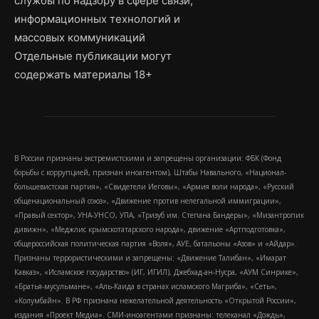
службы по надзору в сфере связи,
информационных технологий и
массовых коммуникаций
Отдельные публикации могут
содержать материалы 18+
В России признаны экстремистскими и запрещены организации: ФБК (Фонд
борьбы с коррупцией, признан иноагентом), Штабы Навального, «Национал-
большевистская партия», «Свидетели Иеговы», «Армия воли народа», «Русский
общенациональный союз», «Движение против нелегальной иммиграции»,
«Правый сектор», УНА-УНСО, УПА, «Тризуб им. Степана Бандеры», «Мизантропик
дивижн», «Меджлис крымскотатарского народа», движение «Артподготовка»,
общероссийская политическая партия «Воля», АУЕ, батальоны «Азов» и «Айдар».
Признаны террористическими и запрещены: «Движение Талибан», «Имарат
Кавказ», «Исламское государство» (ИГ, ИГИЛ), Джебхад-ан-Нусра, «АУМ Синрике»,
«Братья-мусульмане», «Аль-Каида в странах исламского Магриба», «Сеть»,
«Колумбайн». В РФ признана нежелательной деятельность «Открытой России»,
издания «Проект Медиа». СМИ-иноагентами признаны: телеканал «Дождь»,