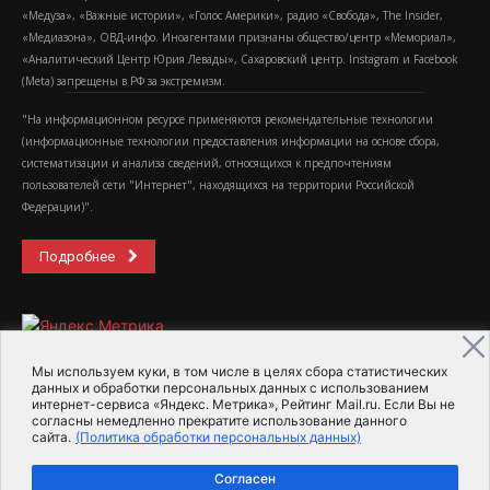
«Медуза», «Важные истории», «Голос Америки», радио «Свобода», The Insider,
«Медиазона», ОВД-инфо. Иноагентами признаны общество/центр «Мемориал»,
«Аналитический Центр Юрия Левады», Сахаровский центр. Instagram и Facebook
(Metа) запрещены в РФ за экстремизм.
"На информационном ресурсе применяются рекомендательные технологии
(информационные технологии предоставления информации на основе сбора,
систематизации и анализа сведений, относящихся к предпочтениям
пользователей сети "Интернет", находящихся на территории Российской
Федерации)".
Подробнее
Мы используем куки, в том числе в целях сбора статистических
данных и обработки персональных данных с использованием
интернет-сервиса «Яндекс. Метрика», Рейтинг Mail.ru. Если Вы не
2015-2026- Информационное агентство МедиаПоток
согласны немедленно прекратите использование данного
сайта.
(Политика обработки персональных данных)
Для справки
Об издании
Пользовательское соглашение
Согласен
Политика обработки персональных данных