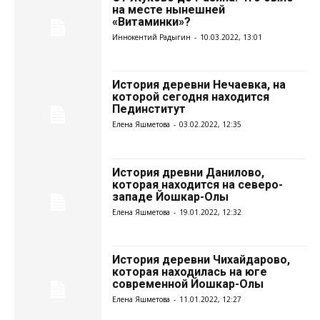
на месте нынешней
«Витаминки»?
Иннокентий Радыгин
-
10.03.2022, 13:01
История деревни Нечаевка, на
которой сегодня находится
Пединститут
Елена Яшметова
-
03.02.2022, 12:35
История древни Данилово,
которая находится на северо-
западе Йошкар-Олы
Елена Яшметова
-
19.01.2022, 12:32
История деревни Чихайдарово,
которая находилась на юге
современной Йошкар-Олы
Елена Яшметова
-
11.01.2022, 12:27