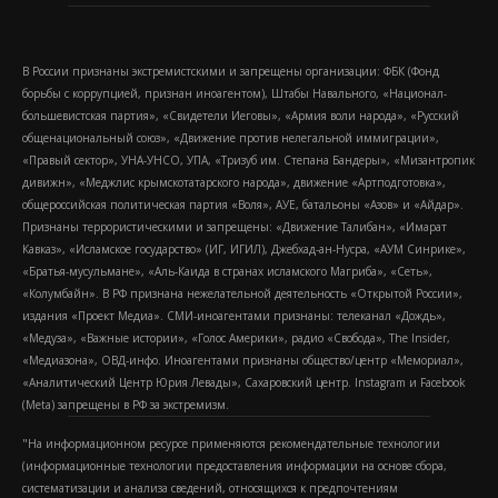
В России признаны экстремистскими и запрещены организации: ФБК (Фонд
борьбы с коррупцией, признан иноагентом), Штабы Навального, «Национал-
большевистская партия», «Свидетели Иеговы», «Армия воли народа», «Русский
общенациональный союз», «Движение против нелегальной иммиграции»,
«Правый сектор», УНА-УНСО, УПА, «Тризуб им. Степана Бандеры», «Мизантропик
дивижн», «Меджлис крымскотатарского народа», движение «Артподготовка»,
общероссийская политическая партия «Воля», АУЕ, батальоны «Азов» и «Айдар».
Признаны террористическими и запрещены: «Движение Талибан», «Имарат
Кавказ», «Исламское государство» (ИГ, ИГИЛ), Джебхад-ан-Нусра, «АУМ Синрике»,
«Братья-мусульмане», «Аль-Каида в странах исламского Магриба», «Сеть»,
«Колумбайн». В РФ признана нежелательной деятельность «Открытой России»,
издания «Проект Медиа». СМИ-иноагентами признаны: телеканал «Дождь»,
«Медуза», «Важные истории», «Голос Америки», радио «Свобода», The Insider,
«Медиазона», ОВД-инфо. Иноагентами признаны общество/центр «Мемориал»,
«Аналитический Центр Юрия Левады», Сахаровский центр. Instagram и Facebook
(Metа) запрещены в РФ за экстремизм.
"На информационном ресурсе применяются рекомендательные технологии
(информационные технологии предоставления информации на основе сбора,
систематизации и анализа сведений, относящихся к предпочтениям