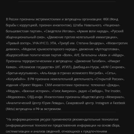
В России признаны экстремистскими и запрещены организации: ФБК (Фонд
борьбы с коррупцией, признан иноагентом), Штабы Навального, «Национал-
большевистская партия», «Свидетели Иеговы», «Армия воли народа», «Русский
общенациональный союз», «Движение против нелегальной иммиграции»,
«Правый сектор», УНА-УНСО, УПА, «Тризуб им. Степана Бандеры», «Мизантропик
дивижн», «Меджлис крымскотатарского народа», движение «Артподготовка»,
общероссийская политическая партия «Воля», АУЕ, батальоны «Азов» и «Айдар».
Признаны террористическими и запрещены: «Движение Талибан», «Имарат
Кавказ», «Исламское государство» (ИГ, ИГИЛ), Джебхад-ан-Нусра, «АУМ Синрике»,
«Братья-мусульмане», «Аль-Каида в странах исламского Магриба», «Сеть»,
«Колумбайн». В РФ признана нежелательной деятельность «Открытой России»,
издания «Проект Медиа». СМИ-иноагентами признаны: телеканал «Дождь»,
«Медуза», «Важные истории», «Голос Америки», радио «Свобода», The Insider,
«Медиазона», ОВД-инфо. Иноагентами признаны общество/центр «Мемориал»,
«Аналитический Центр Юрия Левады», Сахаровский центр. Instagram и Facebook
(Metа) запрещены в РФ за экстремизм.
"На информационном ресурсе применяются рекомендательные технологии
(информационные технологии предоставления информации на основе сбора,
систематизации и анализа сведений, относящихся к предпочтениям