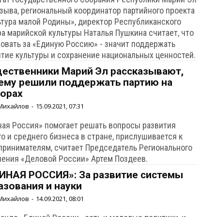
озыва, региональный координатор партийного проекта
ьтура малой Родины», директор Республиканского
ра марийской культуры Наталья Пушкина считает, что
совать за «Единую Россию» - значит поддержать
итие культуры и сохранение национальных ценностей.
ественники Марий Эл рассказывают,
ему решили поддержать партию на
орах
Михайлов
-
15.09.2021, 07:31
ная Россия» помогает решать вопросы развития
о и среднего бизнеса в стране, прислушивается к
принимателям, считает Председатель Регионального
ления «Деловой России» Артем Поздеев.
ИНАЯ РОССИЯ»: За развитие системы
азования и науки
Михайлов
-
14.09.2021, 08:01