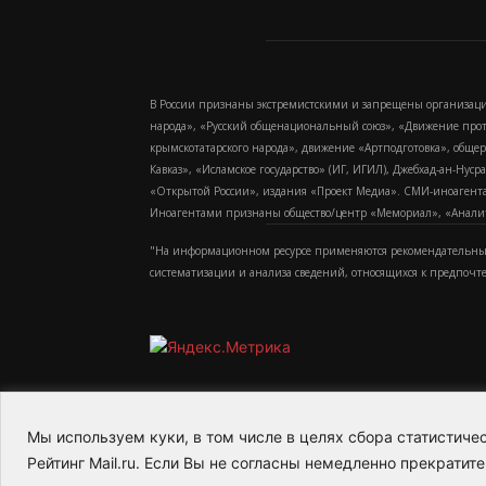
В России признаны экстремистскими и запрещены организаци
народа», «Русский общенациональный союз», «Движение про
крымскотатарского народа», движение «Артподготовка», обще
Кавказ», «Исламское государство» (ИГ, ИГИЛ), Джебхад-ан-Ну
«Открытой России», издания «Проект Медиа». СМИ-иноагентам
Иноагентами признаны общество/центр «Мемориал», «Аналитич
"На информационном ресурсе применяются рекомендательные
систематизации и анализа сведений, относящихся к предпочт
Мы используем куки, в том числе в целях сбора статистич
2015-2026- Информационное агентство МедиаПото
Рейтинг Mail.ru. Если Вы не согласны немедленно прекратите