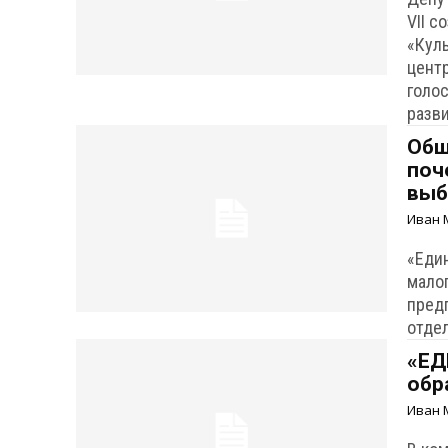
VII с
«Кул
цент
голо
разв
Общ
поч
выб
Иван 
«Еди
малог
пред
отде
«ЕД
обр
Иван 