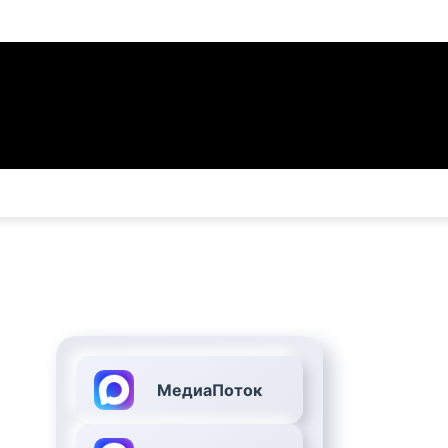
МедиаПоток