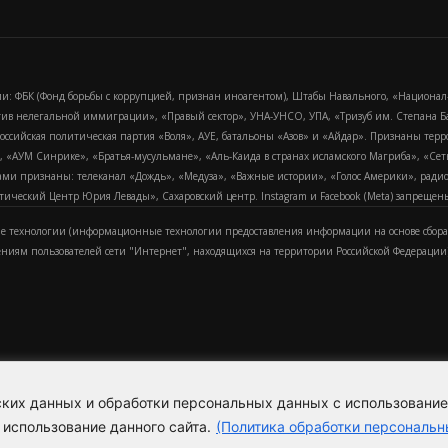
и: ФБК (Фонд борьбы с коррупцией, признан иноагентом), Штабы Навального, «Национал
тив нелегальной иммиграции», «Правый сектор», УНА-УНСО, УПА, «Тризуб им. Степана
российская политическая партия «Воля», АУЕ, батальоны «Азов» и «Айдар». Признаны т
сра, «АУМ Синрике», «Братья-мусульмане», «Аль-Каида в странах исламского Магриба», «С
и признаны: телеканал «Дождь», «Медуза», «Важные истории», «Голос Америки», радио «
еский Центр Юрия Левады», Сахаровский центр. Instagram и Facebook (Metа) запрещены 
 технологии (информационные технологии предоставления информации на основе сбора
ениям пользователей сети "Интернет", находящихся на территории Российской Федерации)
еских данных и обработки персональных данных с использовани
Для справки
Об издании
Пол
к
 использование данного сайта.
(Политика обработки персональн
Политика обработки персональ