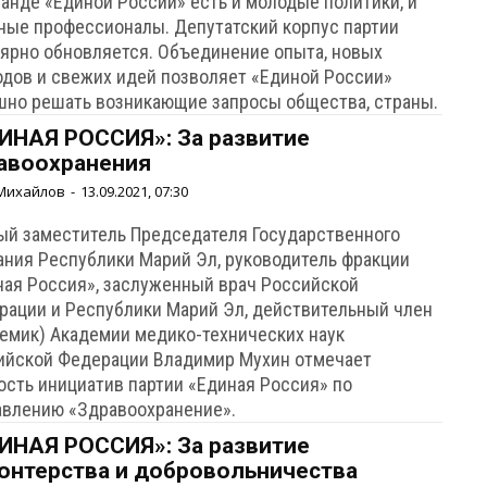
манде «Единой России» есть и молодые политики, и
ные профессионалы. Депутатский корпус партии
лярно обновляется. Объединение опыта, новых
одов и свежих идей позволяет «Единой России»
шно решать возникающие запросы общества, страны.
ИНАЯ РОССИЯ»: За развитие
авоохранения
Михайлов
-
13.09.2021, 07:30
ый заместитель Председателя Государственного
ания Республики Марий Эл, руководитель фракции
ная Россия», заслуженный врач Российской
рации и Республики Марий Эл, действительный член
демик) Академии медико-технических наук
ийской Федерации Владимир Мухин отмечает
ость инициатив партии «Единая Россия» по
авлению «Здравоохранение».
ИНАЯ РОССИЯ»: За развитие
онтерства и добровольничества