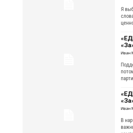
Я вы
слов
ценно
«ЕД
«За
Иван 
Подд
пото
парт
«ЕД
«За
Иван 
В на
важн