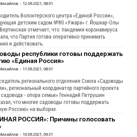
Михайлов
-
12.09.2021, 08:01
водитель Волонтерского центра «Единой России»,
дующая детским садом №80 «Ужара» г. Йошкар-Олы
 Вертинская отмечает, что пандемия коронавируса
ала, что Партия готова оперативно принимать
ния и действовать.
оводы республики готовы поддержать
тию «Единая Россия»
Михайлов
-
11.09.2021, 08:01
седатель регионального отделения Союза «Садоводы
ии», региональный координатор партийного проекта
 садовода - опора семьи» Геннадий Петрушин
казал, что многие садоводы готовы поддержать
ную Россию» на выборах.
ИНАЯ РОССИЯ»: Причины голосовать
»
Михайлов
-
10.09.2021, 09:31