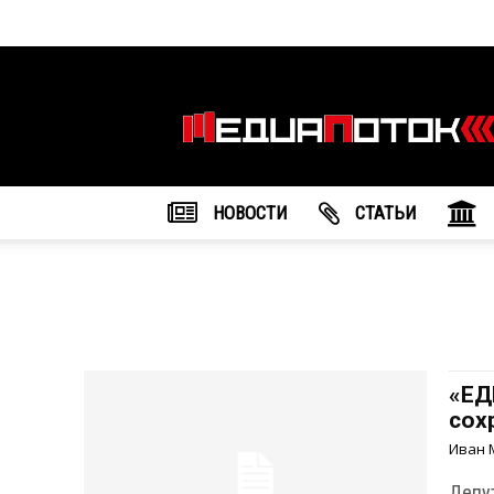
Информационное
агентство
"МедиаПоток"
НОВОСТИ
CТАТЬИ
«ЕД
сох
Иван 
Депу