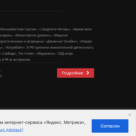
-большевистская партия», «Свидетели Иеговы», «Армия воли
 Бандеры», «Мизантропик дивижн», «Меджлис
еррористическими и запрещены: «Движение Талибан», «Имарат
еть», «Колумбайн». В РФ признана нежелательной деятельность
Свобода», The Insider, «Медиазона», ОВД-инфо.
в РФ за экстремизм.
,
Подробнее
".
ем интернет-сервиса «Яндекс. Метрика»,
Согласен
ьзовательское соглашение
ых данных)
ных данных