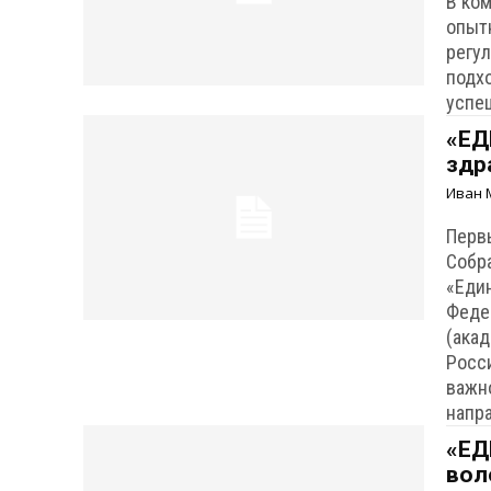
В ко
опыт
регу
подх
успе
«ЕД
здр
Иван 
Перв
Собр
«Еди
Феде
(ака
Росс
важн
напр
«ЕД
вол