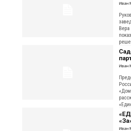
Иван 
Руко
заве
Вера
показ
реше
Сад
пар
Иван 
Пред
Росс
«Дом
расс
«Еди
«ЕД
«За
Иван 