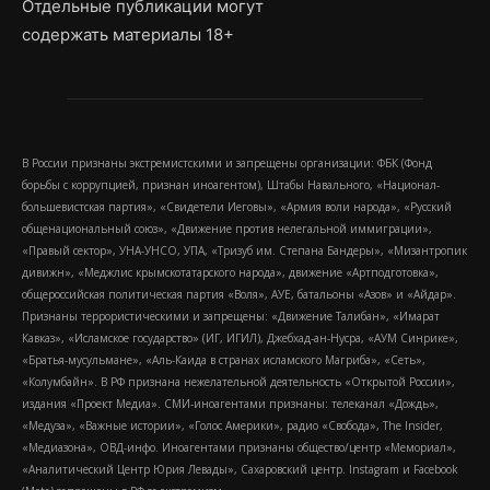
Отдельные публикации могут
содержать материалы 18+
В России признаны экстремистскими и запрещены организации: ФБК (Фонд
борьбы с коррупцией, признан иноагентом), Штабы Навального, «Национал-
большевистская партия», «Свидетели Иеговы», «Армия воли народа», «Русский
общенациональный союз», «Движение против нелегальной иммиграции»,
«Правый сектор», УНА-УНСО, УПА, «Тризуб им. Степана Бандеры», «Мизантропик
дивижн», «Меджлис крымскотатарского народа», движение «Артподготовка»,
общероссийская политическая партия «Воля», АУЕ, батальоны «Азов» и «Айдар».
Признаны террористическими и запрещены: «Движение Талибан», «Имарат
Кавказ», «Исламское государство» (ИГ, ИГИЛ), Джебхад-ан-Нусра, «АУМ Синрике»,
«Братья-мусульмане», «Аль-Каида в странах исламского Магриба», «Сеть»,
«Колумбайн». В РФ признана нежелательной деятельность «Открытой России»,
издания «Проект Медиа». СМИ-иноагентами признаны: телеканал «Дождь»,
«Медуза», «Важные истории», «Голос Америки», радио «Свобода», The Insider,
«Медиазона», ОВД-инфо. Иноагентами признаны общество/центр «Мемориал»,
«Аналитический Центр Юрия Левады», Сахаровский центр. Instagram и Facebook