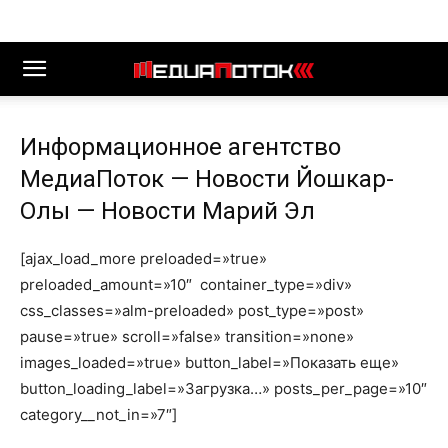
Информационное агентство
МедиаПоток — Новости Йошкар-
Олы — Новости Марий Эл
[ajax_load_more preloaded=»true»
preloaded_amount=»10″ container_type=»div»
css_classes=»alm-preloaded» post_type=»post»
pause=»true» scroll=»false» transition=»none»
images_loaded=»true» button_label=»Показать еще»
button_loading_label=»Загрузка…» posts_per_page=»10″
category__not_in=»7″]