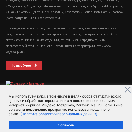
«Медуза», «Важные истории», «Голос Америки», радио «Свобода», The Insider,
«Медиазона», ОВД-инфо. Иноагентами признаны общество/центр «Мемориал»,
«Аналитический Центр Юрия Левады», Сахаровский центр. Instagram и Facebook
(Metа) запрещены в РФ за экстремизм.
"На информационном ресурсе применяются рекомендательные технологии
(информационные технологии предоставления информации на основе сбора,
систематизации и анализа сведений, относящихся к предпочтениям
пользователей сети "Интернет", находящихся на территории Российской
Федерации)".
Подробнее
Мы используем куки, в том числе в целях сбора статистических
данных и обработки персональных данных с использованием
интернет-сервиса «Яндекс. Метрика», Рейтинг Mail.ru. Если Вы не
2015-2026- Информационное агентство МедиаПоток
согласны немедленно прекратите использование данного
сайта.
(Политика обработки персональных данных)
Для справки
Об издании
Пользовательское соглашение
Согласен
Политика обработки персональных данных