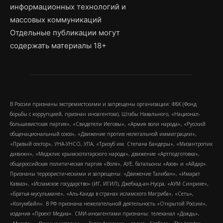
информационных технологий и
массовых коммуникаций
Отдельные публикации могут
содержать материалы 18+
В России признаны экстремистскими и запрещены организации: ФБК (Фонд
борьбы с коррупцией, признан иноагентом), Штабы Навального, «Национал-
большевистская партия», «Свидетели Иеговы», «Армия воли народа», «Русский
общенациональный союз», «Движение против нелегальной иммиграции»,
«Правый сектор», УНА-УНСО, УПА, «Тризуб им. Степана Бандеры», «Мизантропик
дивижн», «Меджлис крымскотатарского народа», движение «Артподготовка»,
общероссийская политическая партия «Воля», АУЕ, батальоны «Азов» и «Айдар».
Признаны террористическими и запрещены: «Движение Талибан», «Имарат
Кавказ», «Исламское государство» (ИГ, ИГИЛ), Джебхад-ан-Нусра, «АУМ Синрике»,
«Братья-мусульмане», «Аль-Каида в странах исламского Магриба», «Сеть»,
«Колумбайн». В РФ признана нежелательной деятельность «Открытой России»,
издания «Проект Медиа». СМИ-иноагентами признаны: телеканал «Дождь»,