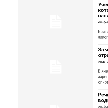
Уче
кот
нап
Альфи
Брит
алко
За 
отр
Анаст
В ян
заре
спир
Реч
вод
Альфи