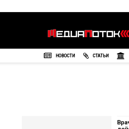
Информационное
агентство
"МедиаПоток"
НОВОСТИ
CТАТЬИ
Вра