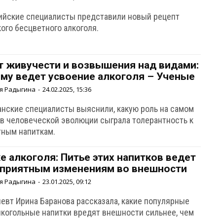
ийские специалисты представили новый рецепт
ого бесцветного алкоголя.
т живучести и возвышения над видами:
ему ведет усвоение алкоголя – Ученые
я Радыгина
-
24.02.2025, 15:36
анские специалисты выяснили, какую роль на самом
 в человеческой эволюции сыграла толерантность к
тным напиткам.
е алкоголя: Питье этих напитков ведет
еприятным изменениям во внешности
я Радыгина
-
23.01.2025, 09:12
певт Ирина Баранова рассказала, какие популярные
лкогольные напитки вредят внешности сильнее, чем