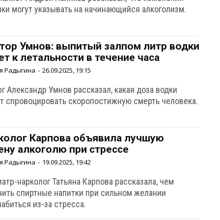
ики могут указывать на начинающийся алкоголизм.
тор Умнов: выпитый залпом литр водки
ет к летальности в течение часа
я Радыгина
-
26.09.2025, 19:15
г Александр Умнов рассказал, какая доза водки
т спровоцировать скоропостижную смерть человека.
колог Карпова объявила лучшую
ену алкоголю при стрессе
я Радыгина
-
19.09.2025, 19:42
атр-нарколог Татьяна Карпова рассказала, чем
нить спиртные напитки при сильном желании
абиться из-за стресса.