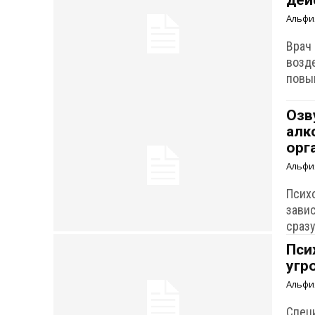
дей
Альфи
Врач
возд
повы
Озв
алк
орг
Альфи
Психо
зави
сразу
Пси
угр
Альфи
Спец