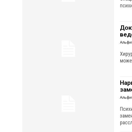
псих
Док
вед
Альфи
Хирур
може
Нар
зам
Альфи
Психи
заме
рассл