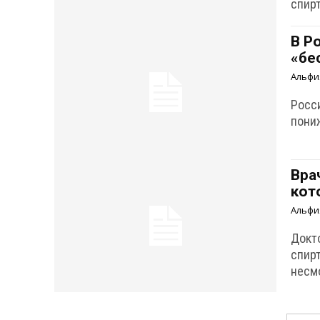
спир
В Р
«бе
Альфи
Росс
пони
Вра
кот
Альфи
Докт
спир
несм