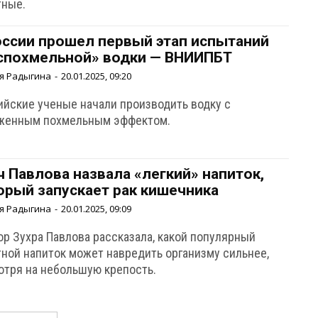
тные.
оссии прошел первый этап испытаний
спохмельной» водки — ВНИИПБТ
я Радыгина
-
20.01.2025, 09:20
ийские ученые начали производить водку с
женным похмельным эффектом.
ч Павлова назвала «легкий» напиток,
орый запускает рак кишечника
я Радыгина
-
20.01.2025, 09:09
ор Зухра Павлова рассказала, какой популярный
тной напиток может навредить организму сильнее,
отря на небольшую крепость.