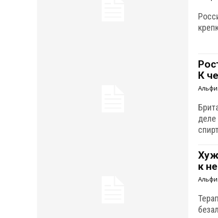
Росс
крепк
Рос
К ч
Альфи
Брит
деле
спир
Хуж
к н
Альфи
Тера
беза