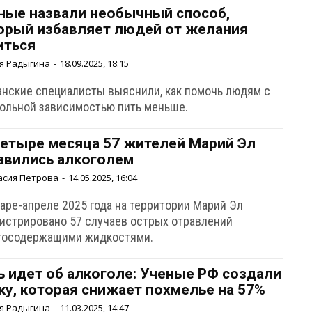
ные назвали необычный способ,
орый избавляет людей от желания
иться
я Радыгина
-
18.09.2025, 18:15
анские специалисты выяснили, как помочь людям с
гольной зависимостью пить меньше.
четыре месяца 57 жителей Марий Эл
авились алкоголем
асия Петрова
-
14.05.2025, 16:04
варе-апреле 2025 года на территории Марий Эл
гистрировано 57 случаев острых отравлений
тосодержащими жидкостями.
ь идет об алкоголе: Ученые РФ создали
ку, которая снижает похмелье на 57%
я Радыгина
-
11.03.2025, 14:47