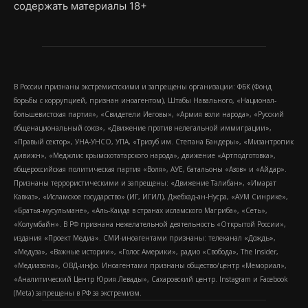
содержать материалы 18+
В России признаны экстремистскими и запрещены организации: ФБК (Фонд
борьбы с коррупцией, признан иноагентом), Штабы Навального, «Национал-
большевистская партия», «Свидетели Иеговы», «Армия воли народа», «Русский
общенациональный союз», «Движение против нелегальной иммиграции»,
«Правый сектор», УНА-УНСО, УПА, «Тризуб им. Степана Бандеры», «Мизантропик
дивижн», «Меджлис крымскотатарского народа», движение «Артподготовка»,
общероссийская политическая партия «Воля», АУЕ, батальоны «Азов» и «Айдар».
Признаны террористическими и запрещены: «Движение Талибан», «Имарат
Кавказ», «Исламское государство» (ИГ, ИГИЛ), Джебхад-ан-Нусра, «АУМ Синрике»,
«Братья-мусульмане», «Аль-Каида в странах исламского Магриба», «Сеть»,
«Колумбайн». В РФ признана нежелательной деятельность «Открытой России»,
издания «Проект Медиа». СМИ-иноагентами признаны: телеканал «Дождь»,
«Медуза», «Важные истории», «Голос Америки», радио «Свобода», The Insider,
«Медиазона», ОВД-инфо. Иноагентами признаны общество/центр «Мемориал»,
«Аналитический Центр Юрия Левады», Сахаровский центр. Instagram и Facebook
(Metа) запрещены в РФ за экстремизм.