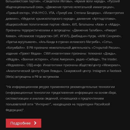
большевистская партия», «Свидетели Иеговы», «Армия воли народа», «Русский
общенациональный союз», «Движение против нелегальной иммиграции»,
«Правый сектор», УНА-УНСО, УПА, «Тризуб им. Степана Бандеры», «Мизантропик
дивижн», «Меджлис крымскотатарского народа», движение «Артподготовка»,
общероссийская политическая партия «Воля», АУЕ, батальоны «Азов» и «Айдар».
Признаны террористическими и запрещены: «Движение Талибан», «Имарат
Кавказ», «Исламское государство» (ИГ, ИГИЛ), Джебхад-ан-Нусра, «АУМ Синрике»,
«Братья-мусульмане», «Аль-Каида в странах исламского Магриба», «Сеть»,
«Колумбайн». В РФ признана нежелательной деятельность «Открытой России»,
издания «Проект Медиа». СМИ-иноагентами признаны: телеканал «Дождь»,
«Медуза», «Важные истории», «Голос Америки», радио «Свобода», The Insider,
«Медиазона», ОВД-инфо. Иноагентами признаны общество/центр «Мемориал»,
«Аналитический Центр Юрия Левады», Сахаровский центр. Instagram и Facebook
(Metа) запрещены в РФ за экстремизм.
"На информационном ресурсе применяются рекомендательные технологии
(информационные технологии предоставления информации на основе сбора,
систематизации и анализа сведений, относящихся к предпочтениям
пользователей сети "Интернет", находящихся на территории Российской
Федерации)".
Подробнее