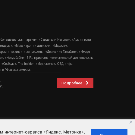
-большевистская партия», «Свидетели Иеговы», «Армия воли
 Бандеры», «Мизантропик дивижн», «Меджлис
еррористическими и запрещены: «Движение Талибан», «Имарат
еть», «Колумбайн». В РФ признана нежелательной деятельность
Свобода», The Insider, «Медиазона», ОВД-инфо.
в РФ за экстремизм.
,
Подробнее
".
ем интернет-сервиса «Яндекс. Метрика»,