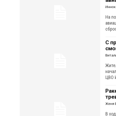
ави
Иннок
На п
авиа
сбро
С п
смо
Витал
Жите
нача
ЦВО 
Рак
тре
Женя 
В ход