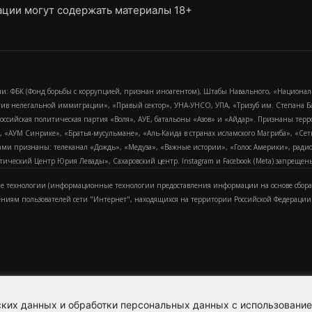
ции могут содержать материалы 18+
и: ФБК (Фонд борьбы с коррупцией, признан иноагентом), Штабы Навального, «Национал
тив нелегальной иммиграции», «Правый сектор», УНА-УНСО, УПА, «Тризуб им. Степана
российская политическая партия «Воля», АУЕ, батальоны «Азов» и «Айдар». Признаны т
сра, «АУМ Синрике», «Братья-мусульмане», «Аль-Каида в странах исламского Магриба», «С
и признаны: телеканал «Дождь», «Медуза», «Важные истории», «Голос Америки», радио «
еский Центр Юрия Левады», Сахаровский центр. Instagram и Facebook (Metа) запрещены 
 технологии (информационные технологии предоставления информации на основе сбора
ениям пользователей сети "Интернет", находящихся на территории Российской Федерации)
еских данных и обработки персональных данных с использовани