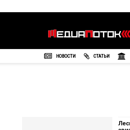
Информационное
агентство
"МедиаПоток"
НОВОСТИ
CТАТЬИ
Лес