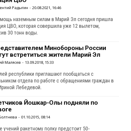
ация ЦВО
ентий Радыгин
-
20.08.2021, 16:46
омощь наземным силам в Марий Эл сегодня пришла
ция ЦВО, которая совершила уже 12 вылетом,
сив 30 тонн воды.
редставителем Минобороны России
гут встретиться жители Марий Эл
ий Малясев
-
13.09.2018, 15:33
лей республики приглашают пообщаться с
льником отдела по работе с обращениями граждан в
Ириной Лебедевой.
етчиков Йошкар-Олы подняли по
воге
Болтнева
-
01.10.2015, 08:14
е учений ракетному полку предстоит 50-