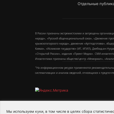
Отдельные публика
В России признаны экстремистскими и запрещены организаци
народа», «Русский общенациональный союз», «Движение про
крымскотатарского народа», движение «Артподготовка», обще
Кавказ», «Исламское государство» (ИГ, ИГИЛ), Джебхад-ан-Ну
«Открытой России», издания «Проект Медиа». СМИ-иноагентам
Иноагентами признаны общество/центр «Мемориал», «Аналитич
"На информационном ресурсе применяются рекомендательные
систематизации и анализа сведений, относящихся к предпочт
Мы используем куки, в том числе в целях сбора статистич