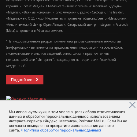
«Колумбайн». В РФ признана нежелательной деятельность «Открытой России»,
издания «Проект Медиа». СМИ-иноагентами признаны: телеканал «Дождь»,
«Медуза», «Важные истории», «Голос Америки», радио «Свобода», The Insider,
«Медиазона», ОВД-инфо. Иноагентами признаны общество/центр «Мемориал»,
«Аналитический Центр Юрия Левады», Сахаровский центр. Instagram и Facebook
(Metа) запрещены в РФ за экстремизм.
"На информационном ресурсе применяются рекомендательные технологии
(информационные технологии предоставления информации на основе сбора,
систематизации и анализа сведений, относящихся к предпочтениям
пользователей сети "Интернет", находящихся на территории Российской
Федерации)".
Подробнее
Мы используем куки, в том числе в целях сбора статистических
данных и обработки персональных данных с использованием
интернет-сервиса «Яндекс. Метрика», Рейтинг Mail.ru. Если Вы не
2015-2026- Информационное агентство МедиаПоток
согласны немедленно прекратите использование данного
сайта.
(Политика обработки персональных данных)
Для справки
Об издании
Пользовательское соглашение