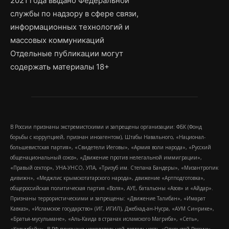
2021 года выдано Федеральной
службы по надзору в сфере связи,
информационных технологий и
массовых коммуникаций
Отдельные публикации могут
содержать материалы 18+
В России признаны экстремистскими и запрещены организации: ФБК (Фонд
борьбы с коррупцией, признан иноагентом), Штабы Навального, «Национал-
большевистская партия», «Свидетели Иеговы», «Армия воли народа», «Русский
общенациональный союз», «Движение против нелегальной иммиграции»,
«Правый сектор», УНА-УНСО, УПА, «Тризуб им. Степана Бандеры», «Мизантропик
дивижн», «Меджлис крымскотатарского народа», движение «Артподготовка»,
общероссийская политическая партия «Воля», АУЕ, батальоны «Азов» и «Айдар».
Признаны террористическими и запрещены: «Движение Талибан», «Имарат
Кавказ», «Исламское государство» (ИГ, ИГИЛ), Джебхад-ан-Нусра, «АУМ Синрике»,
«Братья-мусульмане», «Аль-Каида в странах исламского Магриба», «Сеть»,