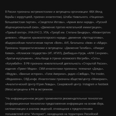
В России признаны экстремистскими и запрещены организации: ФБК (Фонд
борьбы с коррупцией, признан иноагентом), Штабы Навального, «Национал-
большевистская партия», «Свидетели Иеговы», «Армия воли народа», «Русский
общенациональный союз», «Движение против нелегальной иммиграции»,
«Правый сектор», УНА-УНСО, УПА, «Тризуб им. Степана Бандеры», «Мизантропик
дивижн», «Меджлис крымскотатарского народа», движение «Артподготовка»,
общероссийская политическая партия «Воля», АУЕ, батальоны «Азов» и «Айдар».
Признаны террористическими и запрещены: «Движение Талибан», «Имарат
Кавказ», «Исламское государство» (ИГ, ИГИЛ), Джебхад-ан-Нусра, «АУМ Синрике»,
«Братья-мусульмане», «Аль-Каида в странах исламского Магриба», «Сеть»,
«Колумбайн». В РФ признана нежелательной деятельность «Открытой России»,
издания «Проект Медиа». СМИ-иноагентами признаны: телеканал «Дождь»,
«Медуза», «Важные истории», «Голос Америки», радио «Свобода», The Insider,
«Медиазона», ОВД-инфо. Иноагентами признаны общество/центр «Мемориал»,
«Аналитический Центр Юрия Левады», Сахаровский центр. Instagram и Facebook
(Metа) запрещены в РФ за экстремизм.
"На информационном ресурсе применяются рекомендательные технологии
(информационные технологии предоставления информации на основе сбора,
систематизации и анализа сведений, относящихся к предпочтениям
пользователей сети "Интернет", находящихся на территории Российской