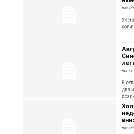
нам
Алекс
Учён
коли
Авг
Син
лет
Алекс
В от
для 
осад
Хол
нед
вни
Алекс