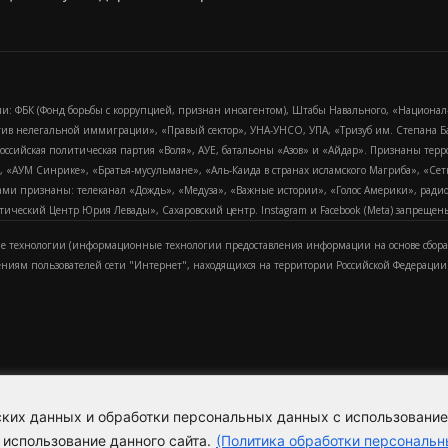
и: ФБК (Фонд борьбы с коррупцией, признан иноагентом), Штабы Навального, «Национал
тив нелегальной иммиграции», «Правый сектор», УНА-УНСО, УПА, «Тризуб им. Степана
российская политическая партия «Воля», АУЕ, батальоны «Азов» и «Айдар». Признаны т
сра, «АУМ Синрике», «Братья-мусульмане», «Аль-Каида в странах исламского Магриба», «С
и признаны: телеканал «Дождь», «Медуза», «Важные истории», «Голос Америки», радио «
еский Центр Юрия Левады», Сахаровский центр. Instagram и Facebook (Metа) запрещены 
 технологии (информационные технологии предоставления информации на основе сбора
ениям пользователей сети "Интернет", находящихся на территории Российской Федерации)
еских данных и обработки персональных данных с использовани
Для справки
Об издании
Пол
к
 использование данного сайта.
(Политика обработки персональн