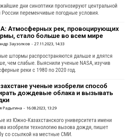
ижайшие дни синоптики прогнозируют центральной
и России переменчивые погодные условия.
A: Атмосферных рек, провоцирующих
рмы, стало больше во всем мире
андр Заузолков
-
27.11.2023, 14:33
ные штормы распространяются дальше и длятся
ше, чем слабые. Выяснили ученые NASA, изучив
ферные реки с 1980 по 2020 год.
азахстане ученые изобрели способ
ирать дождевые облака и вызывать
дки
я Радыгина
-
16.08.2023, 13:29
ые из Южно-Казахстанского университета имени
ова изобрели технологию вызова дождя, пишет
ily со ссылкой на местные СМИ.