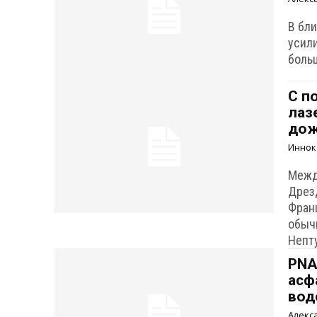
В бл
усил
боль
С п
лаз
дож
Иннок
Межд
Дрез
Фран
обычн
Непт
PNA
асф
вод
Алекс