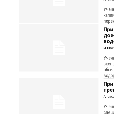
Учен
капл
пере
При
дож
вод
Иннок
Учен
эксп
обыч
водо
При
пре
Алекс
Учен
спец