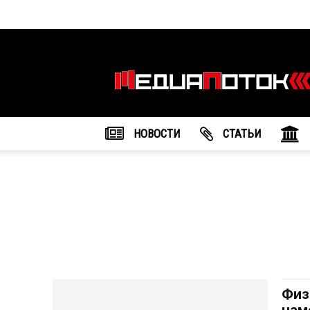
Информационное
агентство
"МедиаПоток"
НОВОСТИ
CТАТЬИ
Физ