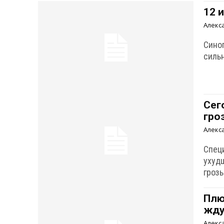
12 
Алекс
Сино
силь
Сег
гро
Алекс
Спец
ухуд
гроз
Плю
жду
Алекс