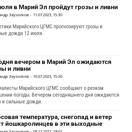
июля в Марий Эл пройдут грозы и ливни
андр Заузолков
-
11.07.2023, 15:30
птики Марийского ЦГМС прогнозируют грозы и
ные дожди 12 июля.
одня вечером в Марий Эл ожидаются
зы и ливни
андр Заузолков
-
10.07.2023, 15:30
иалисты Марийского ЦГМС сообщают о резком
шении погоды. Вечером сегодняшнего дня ожидаются
ы и сильные дожди.
совая температура, снегопад и ветер
т йошкаролинцев в эти выходные
андр Заузолков
-
08.12.2022, 18:01