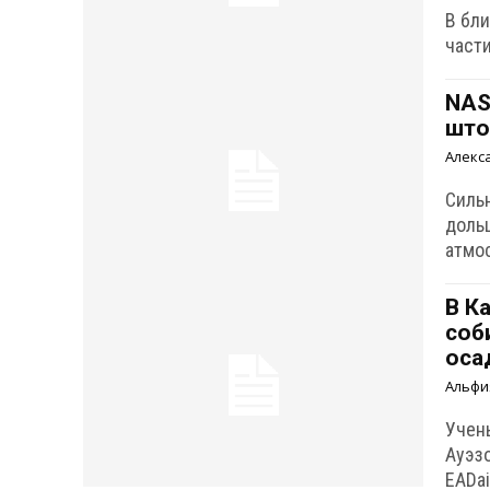
В бл
част
NAS
што
Алекс
Силь
доль
атмос
В К
соб
оса
Альфи
Учен
Ауэз
EADa