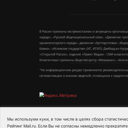
В России признаны экстремистскими и запрещены организаци
народа», «Русский общенациональный союз», «Движение про
крымскотатарского народа», движение «Артподготовка», обще
Кавказ», «Исламское государство» (ИГ, ИГИЛ), Джебхад-ан-Ну
«Открытой России», издания «Проект Медиа». СМИ-иноагентам
Иноагентами признаны общество/центр «Мемориал», «Аналитич
"На информационном ресурсе применяются рекомендательные
систематизации и анализа сведений, относящихся к предпочт
Мы используем куки, в том числе в целях сбора статистич
2015-2026- Информационное агентство МедиаПото
Рейтинг Mail.ru. Если Вы не согласны немедленно прекратите