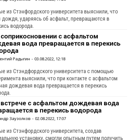
ые из Стэнфордского университета выяснили, что
и дождя, ударяясь об асфальт, превращаются в
кись водорода.
 соприкосновении с асфальтом
девая вода превращается в перекись
орода
ентий Радыгин
-
03.08.2022, 12:18
ые из Стэндфордского университета с помощью
еримента выяснили, что при контакте с асфальтом
ная дождевая вода превращается в перекись
рода.
 встрече с асфальтом дождевая вода
вращается в перекись водорода
андр Заузолков
-
02.08.2022, 17:07
ые из Стэнфордского университета, создав
иальную установку, смогли опытным путем получить