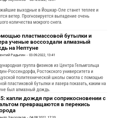
ижайшие выходные в Йошкар-Оле станет теплее и
ится ветер. Прогнозируется выпадение очень
шого количества мокрого снега.
омощью пластмассовой бутылки и
ера ученые воссоздали алмазный
дь на Нептуне
ентий Радыгин
-
03.09.2022, 13:41
ународная группа физиков из Центра Гельмгольца
ден-Россендорфа, Ростокского университета и
цузской политехнической школы смогла с помощью
ой пластиковой бутылки и лазера показать, каким на
уне был алмазный дождь.
S: капли дождя при соприкосновении с
альтом превращаются в перекись
орода
андр Заузолков
-
04.08.2022, 17:20