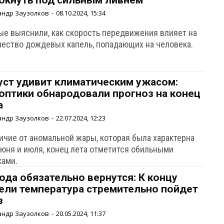
окнуть под сильным ливнем
андр Заузолков
-
08.10.2024, 15:34
ые выяснили, как скорость передвижения влияет на
чество дождевых капель, попадающих на человека.
уст удивит климатическим ужасом:
оптики обнародовали прогноз на конец
а
андр Заузолков
-
22.07.2024, 12:23
личие от аномальной жары, которая была характерна
июня и июля, конец лета отметится обильными
ками.
ода обязательно вернутся: К концу
ели температура стремительно пойдет
з
андр Заузолков
-
20.05.2024, 11:37