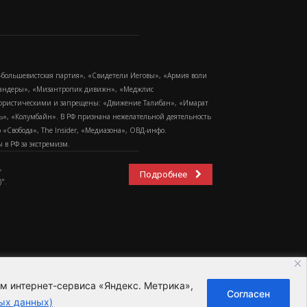
-большевистская партия», «Свидетели Иеговы», «Армия воли
 Бандеры», «Мизантропик дивижн», «Меджлис
еррористическими и запрещены: «Движение Талибан», «Имарат
еть», «Колумбайн». В РФ признана нежелательной деятельность
Свобода», The Insider, «Медиазона», ОВД-инфо.
в РФ за экстремизм.
,
Подробнее
".
ем интернет-сервиса «Яндекс. Метрика»,
Согласен
ьзовательское соглашение
ых данных)