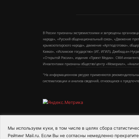
В России признаны экстремистскими и запрещены организаци
народа», «Русский общенациональный союз», «Движение про
крымскотатарского народа», движение «Артподготовка», обще
Кавказ», «Исламское государство» (ИГ, ИГИЛ), Джебхад-ан-Ну
«Открытой России», издания «Проект Медиа». СМИ-иноагентам
Иноагентами признаны общество/центр «Мемориал», «Аналитич
"На информационном ресурсе применяются рекомендательные
систематизации и анализа сведений, относящихся к предпочт
Мы используем куки, в том числе в целях сбора статистич
2015-2026- Информационное агентство МедиаПото
Рейтинг Mail.ru. Если Вы не согласны немедленно прекратите