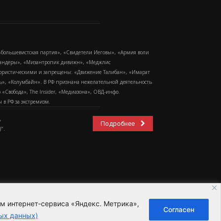
-большевистская партия», «Свидетели Иеговы», «Армия воли
 Бандеры», «Мизантропик дивижн», «Меджлис
еррористическими и запрещены: «Движение Талибан», «Имарат
еть», «Колумбайн». В РФ признана нежелательной деятельность
Свобода», The Insider, «Медиазона», ОВД-инфо.
в РФ за экстремизм.
,
Подробнее
".
ем интернет-сервиса «Яндекс. Метрика»,
Согласен
ьзовательское соглашение
ых данных)
ных данных