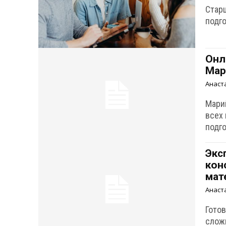
Стар
подго
Онл
Мар
Анаст
Мари
всех
подго
Экс
кон
мат
Анаст
Готов
слож