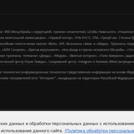
и: ФБК (Фонд борьбы с коррупцией, признан иноагентом), Штабы Навального, «Национал
тив нелегальной иммиграции», «Правый сектор», УНА-УНСО, УПА, «Тризуб им. Степана
российская политическая партия «Воля», АУЕ, батальоны «Азов» и «Айдар». Признаны т
сра, «АУМ Синрике», «Братья-мусульмане», «Аль-Каида в странах исламского Магриба», «С
и признаны: телеканал «Дождь», «Медуза», «Важные истории», «Голос Америки», радио «
еский Центр Юрия Левады», Сахаровский центр. Instagram и Facebook (Metа) запрещены 
 технологии (информационные технологии предоставления информации на основе сбора
ениям пользователей сети "Интернет", находящихся на территории Российской Федерации)
еских данных и обработки персональных данных с использовани
Для справки
Об издании
Пол
к
 использование данного сайта.
(Политика обработки персональн
Политика обработки персональ