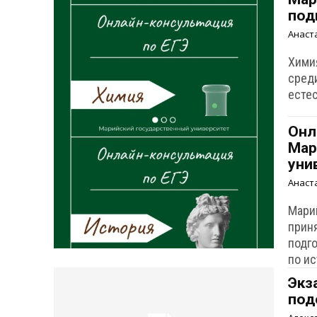
под
Анаст
Хими
сред
есте
Онл
Мар
уни
Анаст
Мари
прин
подг
по и
Экз
под