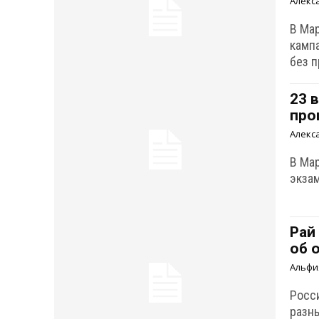
Алекс
В Ма
кампа
без 
23 
про
Алекс
В Ма
экзам
Рай
об 
Альфи
Росс
разн