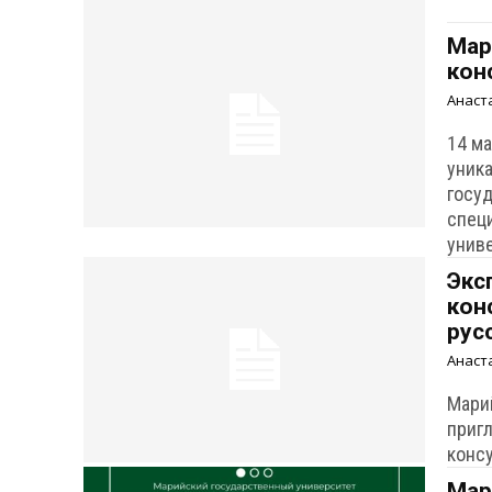
Мар
кон
Анаст
14 м
уник
госу
спец
унив
Экс
кон
рус
Анаст
Мари
приг
конс
Мар