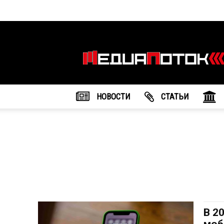
Информационное
агентство
"МедиаПоток"
НОВОСТИ
CТАТЬИ
В 2