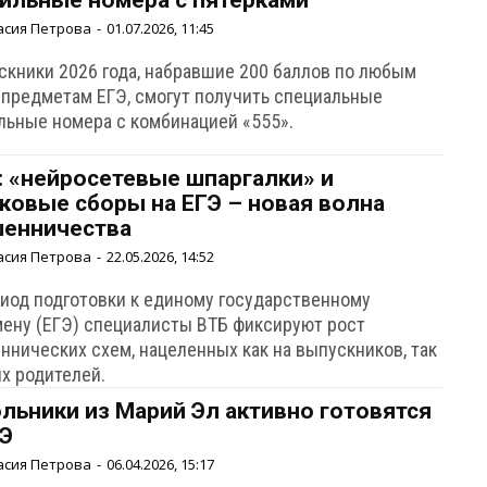
ильные номера с пятерками
асия Петрова
-
01.07.2026, 11:45
скники 2026 года, набравшие 200 баллов по любым
 предметам ЕГЭ, смогут получить специальные
льные номера с комбинацией «555».
: «нейросетевые шпаргалки» и
ковые сборы на ЕГЭ – новая волна
енничества
асия Петрова
-
22.05.2026, 14:52
риод подготовки к единому государственному
мену (ЕГЭ) специалисты ВТБ фиксируют рост
ннических схем, нацеленных как на выпускников, так
их родителей.
льники из Марий Эл активно готовятся
ГЭ
асия Петрова
-
06.04.2026, 15:17