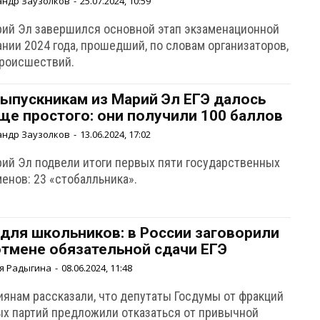
андр Заузолков
-
25.07.2024, 10:59
рий Эл завершился основной этап экзаменационной
нии 2024 года, прошедший, по словам организаторов,
происшествий.
выпускникам из Марий Эл ЕГЭ далось
ще простого: они получили 100 баллов
андр Заузолков
-
13.06.2024, 17:02
рий Эл подвели итоги первых пяти государственных
енов: 23 «стобалльника».
 для школьников: в России заговорили
отмене обязательной сдачи ЕГЭ
я Радыгина
-
08.06.2024, 11:48
иянам рассказали, что депутаты Госдумы от фракций
ых партий предложили отказаться от привычной