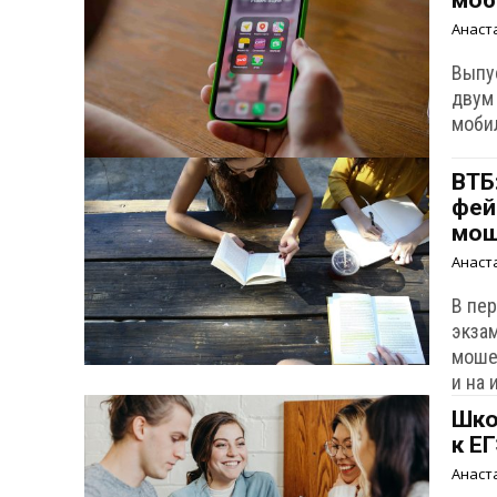
моб
Анаст
Выпу
двум
моби
ВТБ
фей
мош
Анаст
В пе
экза
моше
и на 
Шко
к Е
Анаст