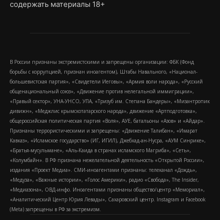
содержать материалы 18+
В России признаны экстремистскими и запрещены организации: ФБК (Фонд
борьбы с коррупцией, признан иноагентом), Штабы Навального, «Национал-
большевистская партия», «Свидетели Иеговы», «Армия воли народа», «Русский
общенациональный союз», «Движение против нелегальной иммиграции»,
«Правый сектор», УНА-УНСО, УПА, «Тризуб им. Степана Бандеры», «Мизантропик
дивижн», «Меджлис крымскотатарского народа», движение «Артподготовка»,
общероссийская политическая партия «Воля», АУЕ, батальоны «Азов» и «Айдар».
Признаны террористическими и запрещены: «Движение Талибан», «Имарат
Кавказ», «Исламское государство» (ИГ, ИГИЛ), Джебхад-ан-Нусра, «АУМ Синрике»,
«Братья-мусульмане», «Аль-Каида в странах исламского Магриба», «Сеть»,
«Колумбайн». В РФ признана нежелательной деятельность «Открытой России»,
издания «Проект Медиа». СМИ-иноагентами признаны: телеканал «Дождь»,
«Медуза», «Важные истории», «Голос Америки», радио «Свобода», The Insider,
«Медиазона», ОВД-инфо. Иноагентами признаны общество/центр «Мемориал»,
«Аналитический Центр Юрия Левады», Сахаровский центр. Instagram и Facebook
(Metа) запрещены в РФ за экстремизм.