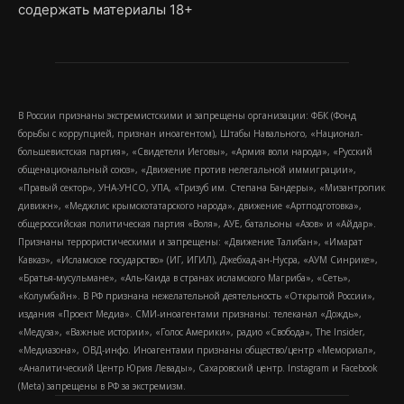
содержать материалы 18+
В России признаны экстремистскими и запрещены организации: ФБК (Фонд
борьбы с коррупцией, признан иноагентом), Штабы Навального, «Национал-
большевистская партия», «Свидетели Иеговы», «Армия воли народа», «Русский
общенациональный союз», «Движение против нелегальной иммиграции»,
«Правый сектор», УНА-УНСО, УПА, «Тризуб им. Степана Бандеры», «Мизантропик
дивижн», «Меджлис крымскотатарского народа», движение «Артподготовка»,
общероссийская политическая партия «Воля», АУЕ, батальоны «Азов» и «Айдар».
Признаны террористическими и запрещены: «Движение Талибан», «Имарат
Кавказ», «Исламское государство» (ИГ, ИГИЛ), Джебхад-ан-Нусра, «АУМ Синрике»,
«Братья-мусульмане», «Аль-Каида в странах исламского Магриба», «Сеть»,
«Колумбайн». В РФ признана нежелательной деятельность «Открытой России»,
издания «Проект Медиа». СМИ-иноагентами признаны: телеканал «Дождь»,
«Медуза», «Важные истории», «Голос Америки», радио «Свобода», The Insider,
«Медиазона», ОВД-инфо. Иноагентами признаны общество/центр «Мемориал»,
«Аналитический Центр Юрия Левады», Сахаровский центр. Instagram и Facebook
(Metа) запрещены в РФ за экстремизм.