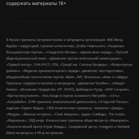
содержать материалы 18+
В России признаны экстремистскими и запрещены организации: ФБК (Фонд
борьбы с коррупцией, признан иноагентом), Штабы Навального, «Национал-
большевистская партия», «Свидетели Иеговы», «Армия воли народа», «Русский
общенациональный союз», «Движение против нелегальной иммиграции»,
«Правый сектор», УНА-УНСО, УПА, «Тризуб им. Степана Бандеры», «Мизантропик
дивижн», «Меджлис крымскотатарского народа», движение «Артподготовка»,
общероссийская политическая партия «Воля», АУЕ, батальоны «Азов» и «Айдар».
Признаны террористическими и запрещены: «Движение Талибан», «Имарат
Кавказ», «Исламское государство» (ИГ, ИГИЛ), Джебхад-ан-Нусра, «АУМ Синрике»,
«Братья-мусульмане», «Аль-Каида в странах исламского Магриба», «Сеть»,
«Колумбайн». В РФ признана нежелательной деятельность «Открытой России»,
издания «Проект Медиа». СМИ-иноагентами признаны: телеканал «Дождь»,
«Медуза», «Важные истории», «Голос Америки», радио «Свобода», The Insider,
«Медиазона», ОВД-инфо. Иноагентами признаны общество/центр «Мемориал»,
«Аналитический Центр Юрия Левады», Сахаровский центр. Instagram и Facebook
(Metа) запрещены в РФ за экстремизм.