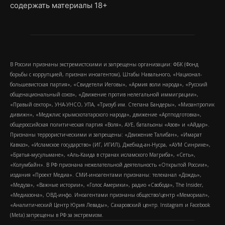
содержать материалы 18+
В России признаны экстремистскими и запрещены организации: ФБК (Фонд
борьбы с коррупцией, признан иноагентом), Штабы Навального, «Национал-
большевистская партия», «Свидетели Иеговы», «Армия воли народа», «Русский
общенациональный союз», «Движение против нелегальной иммиграции»,
«Правый сектор», УНА-УНСО, УПА, «Тризуб им. Степана Бандеры», «Мизантропик
дивижн», «Меджлис крымскотатарского народа», движение «Артподготовка»,
общероссийская политическая партия «Воля», АУЕ, батальоны «Азов» и «Айдар».
Признаны террористическими и запрещены: «Движение Талибан», «Имарат
Кавказ», «Исламское государство» (ИГ, ИГИЛ), Джебхад-ан-Нусра, «АУМ Синрике»,
«Братья-мусульмане», «Аль-Каида в странах исламского Магриба», «Сеть»,
«Колумбайн». В РФ признана нежелательной деятельность «Открытой России»,
издания «Проект Медиа». СМИ-иноагентами признаны: телеканал «Дождь»,
«Медуза», «Важные истории», «Голос Америки», радио «Свобода», The Insider,
«Медиазона», ОВД-инфо. Иноагентами признаны общество/центр «Мемориал»,
«Аналитический Центр Юрия Левады», Сахаровский центр. Instagram и Facebook
(Metа) запрещены в РФ за экстремизм.