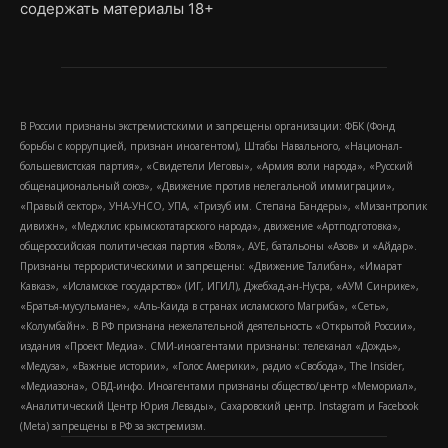
содержать материалы 18+
В России признаны экстремистскими и запрещены организации: ФБК (Фонд
борьбы с коррупцией, признан иноагентом), Штабы Навального, «Национал-
большевистская партия», «Свидетели Иеговы», «Армия воли народа», «Русский
общенациональный союз», «Движение против нелегальной иммиграции»,
«Правый сектор», УНА-УНСО, УПА, «Тризуб им. Степана Бандеры», «Мизантропик
дивижн», «Меджлис крымскотатарского народа», движение «Артподготовка»,
общероссийская политическая партия «Воля», АУЕ, батальоны «Азов» и «Айдар».
Признаны террористическими и запрещены: «Движение Талибан», «Имарат
Кавказ», «Исламское государство» (ИГ, ИГИЛ), Джебхад-ан-Нусра, «АУМ Синрике»,
«Братья-мусульмане», «Аль-Каида в странах исламского Магриба», «Сеть»,
«Колумбайн». В РФ признана нежелательной деятельность «Открытой России»,
издания «Проект Медиа». СМИ-иноагентами признаны: телеканал «Дождь»,
«Медуза», «Важные истории», «Голос Америки», радио «Свобода», The Insider,
«Медиазона», ОВД-инфо. Иноагентами признаны общество/центр «Мемориал»,
«Аналитический Центр Юрия Левады», Сахаровский центр. Instagram и Facebook
(Metа) запрещены в РФ за экстремизм.