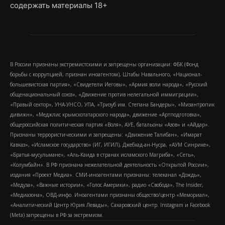
содержать материалы 18+
В России признаны экстремистскими и запрещены организации: ФБК (Фонд
борьбы с коррупцией, признан иноагентом), Штабы Навального, «Национал-
большевистская партия», «Свидетели Иеговы», «Армия воли народа», «Русский
общенациональный союз», «Движение против нелегальной иммиграции»,
«Правый сектор», УНА-УНСО, УПА, «Тризуб им. Степана Бандеры», «Мизантропик
дивижн», «Меджлис крымскотатарского народа», движение «Артподготовка»,
общероссийская политическая партия «Воля», АУЕ, батальоны «Азов» и «Айдар».
Признаны террористическими и запрещены: «Движение Талибан», «Имарат
Кавказ», «Исламское государство» (ИГ, ИГИЛ), Джебхад-ан-Нусра, «АУМ Синрике»,
«Братья-мусульмане», «Аль-Каида в странах исламского Магриба», «Сеть»,
«Колумбайн». В РФ признана нежелательной деятельность «Открытой России»,
издания «Проект Медиа». СМИ-иноагентами признаны: телеканал «Дождь»,
«Медуза», «Важные истории», «Голос Америки», радио «Свобода», The Insider,
«Медиазона», ОВД-инфо. Иноагентами признаны общество/центр «Мемориал»,
«Аналитический Центр Юрия Левады», Сахаровский центр. Instagram и Facebook
(Metа) запрещены в РФ за экстремизм.