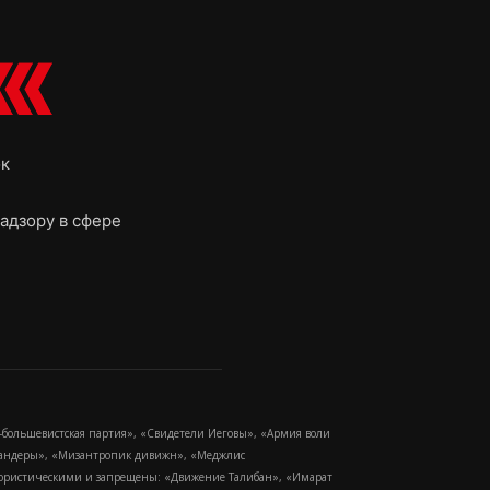
ок
адзору в сфере
-большевистская партия», «Свидетели Иеговы», «Армия воли
 Бандеры», «Мизантропик дивижн», «Меджлис
еррористическими и запрещены: «Движение Талибан», «Имарат