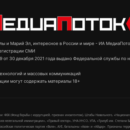
ы и Марий Эл, интересное в России и мире - ИА МедиаПот
регистрации СМИ
9 от 30 декабря 2021 года выдано Федеральной службы по н
ехнологий и массовых коммуникаций
ции могут содержать материалы 18+
и: ФБК (Фонд борьбы с коррупцией, признан иноагентом), Штабы Навального, «Национал
тив нелегальной иммиграции», «Правый сектор», УНА-УНСО, УПА, «Тризуб им. Степана
российская политическая партия «Воля», АУЕ, батальоны «Азов» и «Айдар». Признаны т