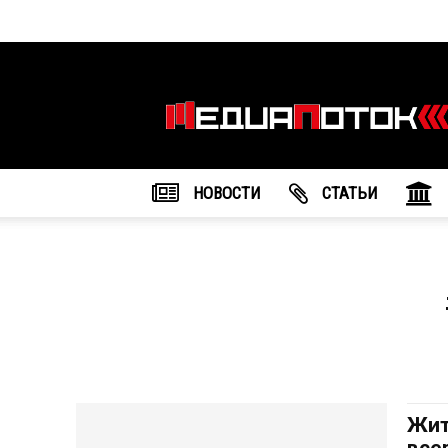
Информационное
агентство
"МедиаПоток"
НОВОСТИ
CТАТЬИ
Жит