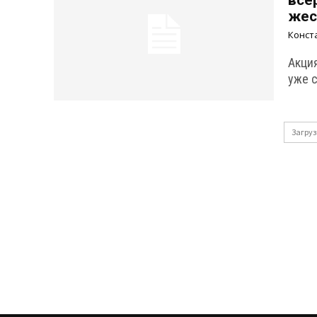
все
жес
Конст
Акци
уже с
Загруз