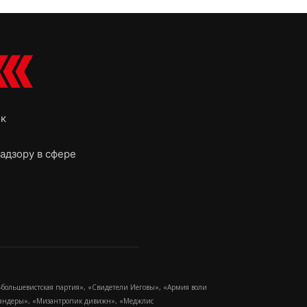
ок
адзору в сфере
-большевистская партия», «Свидетели Иеговы», «Армия воли
 Бандеры», «Мизантропик дивижн», «Меджлис