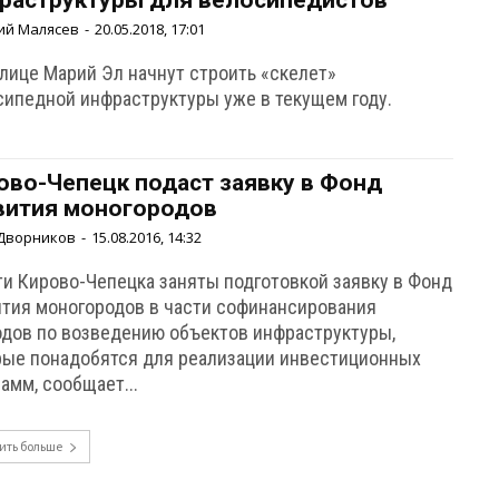
раструктуры для велосипедистов
ий Малясев
-
20.05.2018, 17:01
олице Марий Эл начнут строить «скелет»
сипедной инфраструктуры уже в текущем году.
ово-Чепецк подаст заявку в Фонд
вития моногородов
Дворников
-
15.08.2016, 14:32
ти Кирово-Чепецка заняты подготовкой заявку в Фонд
ития моногородов в части софинансирования
одов по возведению объектов инфраструктуры,
рые понадобятся для реализации инвестиционных
амм, сообщает...
ить больше