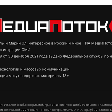
ы и Марий Эл, интересное в России и мире - ИА МедиаПот
регистрации СМИ
9 от 30 декабря 2021 года выдано Федеральной службы по н
ехнологий и массовых коммуникаций
ции могут содержать материалы 18+
и: ФБК (Фонд борьбы с коррупцией, признан иноагентом), Штабы Навального, «Национал
тив нелегальной иммиграции», «Правый сектор», УНА-УНСО, УПА, «Тризуб им. Степана