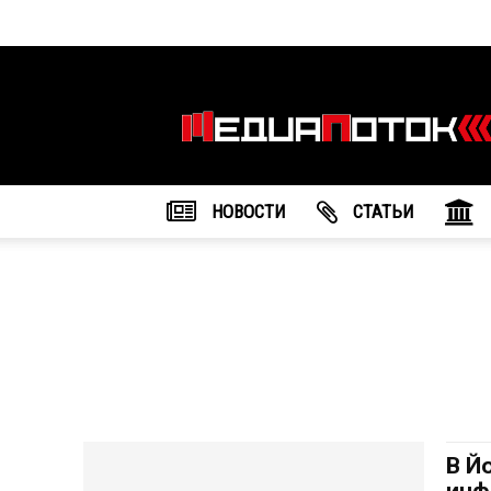
Информационное
агентство
"МедиаПоток"
НОВОСТИ
CТАТЬИ
В Й