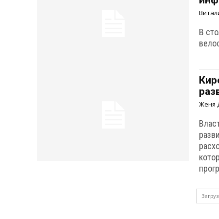
инф
Витал
В ст
вело
Кир
раз
Женя 
Влас
разв
расх
кото
прогр
Загруз