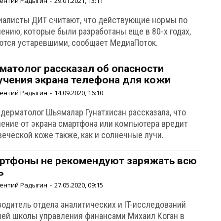
ентий Радыгин
-
29.01.2021, 13:11
иалисты ДИТ считают, что действующие нормы по
ению, которые были разработаны еще в 80-х годах,
ются устаревшими, сообщает МедиаПоток.
матолог рассказал об опасности
учения экрана телефона для кожи
ентий Радыгин
-
14.09.2020, 16:10
-дерматолог Шьямалар Гунатхисан рассказала, что
чение от экрана смартфона или компьютера вредит
еческой коже также, как и солнечные лучи.
ртфоны не рекомендуют заряжать всю
ь
ентий Радыгин
-
27.05.2020, 09:15
водитель отдела аналитических и IT-исследований
ей школы управления финансами Михаил Коган в