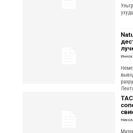
Ульт
ухудш
Nat
дес
луч
Иннок
Неме
выво
разр
Лента
ТАС
соп
сви
Никол
Мате