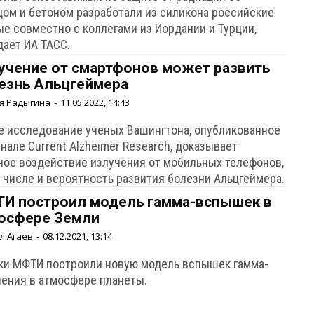
цом и бетоном разработали из силикона российские
ые совместно с коллегами из Иордании и Турции,
дает ИА ТАСС.
учение от смартфонов может развить
езнь Альцгеймера
я Радыгина
-
11.05.2022, 14:43
е исследование ученых Вашингтона, опубликованное
нале Current Alzheimer Research, доказывает
ное воздействие излучения от мобильных телефонов,
м числе и вероятность развития болезни Альцгеймера.
И построил модель гамма-вспышек в
осфере Земли
л Агаев
-
08.12.2021, 13:14
ки МФТИ построили новую модель вспышек гамма-
чения в атмосфере планеты.