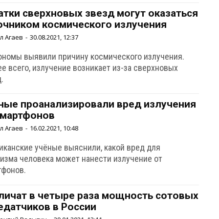
атки сверхновых звезд могут оказаться
очником космического излучения
л Агаев
-
30.08.2021, 12:37
ономы выявили причину космического излучения.
е всего, излучение возникает из-за сверхновых
.
ные проанализировали вред излучения
смартфонов
л Агаев
-
16.02.2021, 10:48
иканские учёные выяснили, какой вред для
низма человека может нанести излучение от
тфонов.
личат в четыре раза мощность сотовых
едатчиков в России