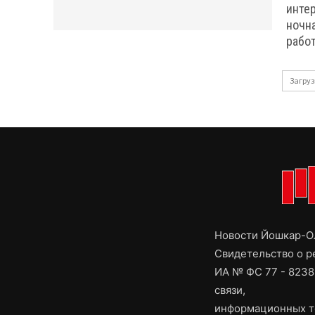
интер
ночн
работ
Загруз
Новости Йошкар-Ол
Свидетельство о 
ИА № ФС 77 - 8238
связи,
информационных т