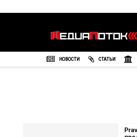
Информационное
агентство
"МедиаПоток"
НОВОСТИ
CТАТЬИ
Pra