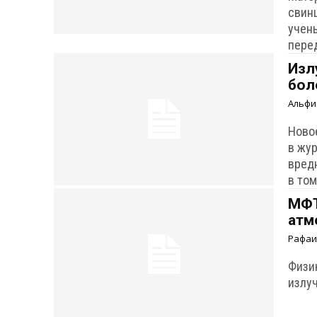
свин
учен
пере
Изл
бол
Альфи
Ново
в жур
вред
в то
МФТ
атм
Рафаи
Физи
излу