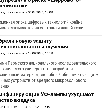
дупредила о риске «цифрового»
рения кожи
андр Заузолков
-
04.02.2024, 13:08
еменная эпоха цифровых технологий крайне
тивно сказывается на состоянии нашей кожи.
брели новую защиту
микроволнового излучения
андр Заузолков
-
13.09.2023, 14:18
ыми Пермского национального исследовательского
технического университета разработан
вационный материал, способный обеспечить защиту
ичных устройств от вредного микроволнового
чения.
инфицирующие УФ-лампы ухудшают
ество воздуха
ай Новоселов
-
31.01.2023, 19:15