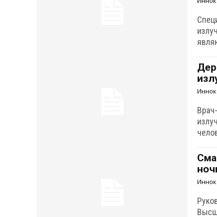
Иннок
Спец
излуч
явля
Дер
изл
Иннок
Врач
излу
челов
Сма
ноч
Иннок
Руко
Высш