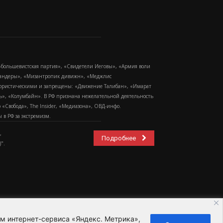
-большевистская партия», «Свидетели Иеговы», «Армия воли
 Бандеры», «Мизантропик дивижн», «Меджлис
еррористическими и запрещены: «Движение Талибан», «Имарат
еть», «Колумбайн». В РФ признана нежелательной деятельность
Свобода», The Insider, «Медиазона», ОВД-инфо.
в РФ за экстремизм.
,
Подробнее
".
ем интернет-сервиса «Яндекс. Метрика»,