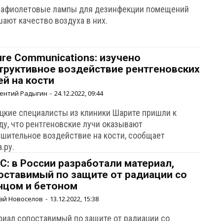
рафиолетовые лампы для дезинфекции помещений
ают качество воздуха в них.
ure Communications: изучено
труктивное воздействие рентгеновских
ей на кости
ентий Радыгин
-
24.12.2022, 09:44
цкие специалисты из клиники Шарите пришли к
ду, что рентгеновские лучи оказывают
ушительное воздействие на кости, сообщает
.ру.
С: в России разработали материал,
оставимый по защите от радиации со
нцом и бетоном
ай Новоселов
-
13.12.2022, 15:38
риал сопоставимый по защите от радиации со