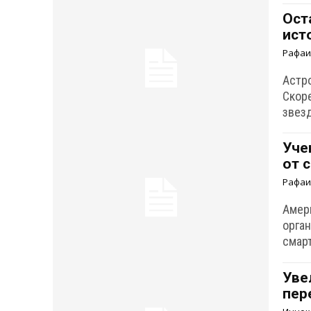
Ост
ист
Рафаи
Астр
Скоре
звезд
Уче
от 
Рафаи
Амер
орга
смар
Уве
пер