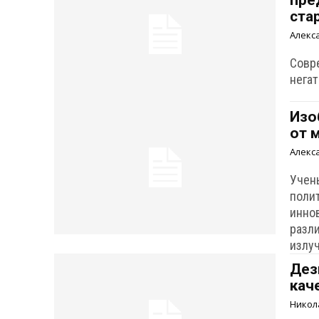
пре
ста
Алекс
Совр
нега
Изо
от 
Алекс
Учен
поли
инно
разл
излу
Дез
кач
Никол