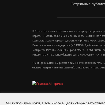
Отдельные публика
В России признаны экстремистскими и запрещены организаци
народа», «Русский общенациональный союз», «Движение про
крымскотатарского народа», движение «Артподготовка», обще
Кавказ», «Исламское государство» (ИГ, ИГИЛ), Джебхад-ан-Ну
«Открытой России», издания «Проект Медиа». СМИ-иноагентам
Иноагентами признаны общество/центр «Мемориал», «Аналитич
"На информационном ресурсе применяются рекомендательные
систематизации и анализа сведений, относящихся к предпочт
Мы используем куки, в том числе в целях сбора статистич