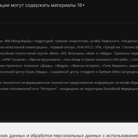
ции могут содержать материалы 18+
и: ФБК (Фонд борьбы с коррупцией, признан иноагентом), Штабы Навального, «Национал
тив нелегальной иммиграции», «Правый сектор», УНА-УНСО, УПА, «Тризуб им. Степана
российская политическая партия «Воля», АУЕ, батальоны «Азов» и «Айдар». Признаны т
сра, «АУМ Синрике», «Братья-мусульмане», «Аль-Каида в странах исламского Магриба», «С
и признаны: телеканал «Дождь», «Медуза», «Важные истории», «Голос Америки», радио «
еский Центр Юрия Левады», Сахаровский центр. Instagram и Facebook (Metа) запрещены 
 технологии (информационные технологии предоставления информации на основе сбора
ениям пользователей сети "Интернет", находящихся на территории Российской Федерации)
еских данных и обработки персональных данных с использовани