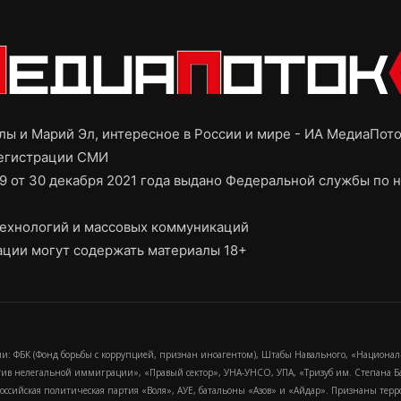
ы и Марий Эл, интересное в России и мире - ИА МедиаПот
регистрации СМИ
9 от 30 декабря 2021 года выдано Федеральной службы по н
ехнологий и массовых коммуникаций
ции могут содержать материалы 18+
и: ФБК (Фонд борьбы с коррупцией, признан иноагентом), Штабы Навального, «Национал
тив нелегальной иммиграции», «Правый сектор», УНА-УНСО, УПА, «Тризуб им. Степана
российская политическая партия «Воля», АУЕ, батальоны «Азов» и «Айдар». Признаны т