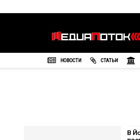
Информационное
агентство
"МедиаПоток"
НОВОСТИ
CТАТЬИ
В Й