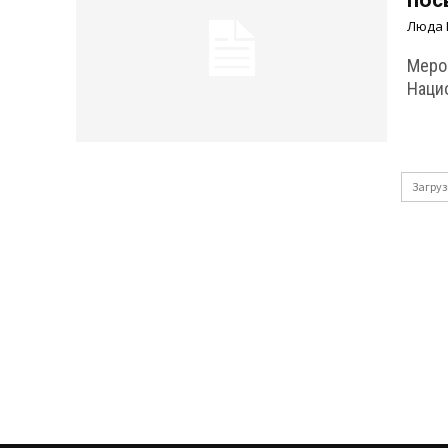
пос
Люда 
Мероп
Нацио
Загруз