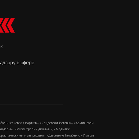
ок
адзору в сфере
-большевистская партия», «Свидетели Иеговы», «Армия воли
 Бандеры», «Мизантропик дивижн», «Меджлис
еррористическими и запрещены: «Движение Талибан», «Имарат