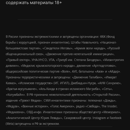
содержать материалы 18+
В России признаны экстремистскими и запрещены организации: ФБК (Фонд
борьбы с коррупцией, признан иноагентом), Штабы Навального, «Национал-
большевистская партия», «Свидетели Иеговы», «Армия воли народа», «Русский
общенациональный союз», «Движение против нелегальной иммиграции»,
«Правый сектор», УНА-УНСО, УПА, «Тризуб им. Степана Бандеры», «Мизантропик
дивижн», «Меджлис крымскотатарского народа», движение «Артподготовка»,
общероссийская политическая партия «Воля», АУЕ, батальоны «Азов» и «Айдар».
Признаны террористическими и запрещены: «Движение Талибан», «Имарат
Кавказ», «Исламское государство» (ИГ, ИГИЛ), Джебхад-ан-Нусра, «АУМ Синрике»,
«Братья-мусульмане», «Аль-Каида в странах исламского Магриба», «Сеть»,
«Колумбайн». В РФ признана нежелательной деятельность «Открытой России»,
издания «Проект Медиа». СМИ-иноагентами признаны: телеканал «Дождь»,
«Медуза», «Важные истории», «Голос Америки», радио «Свобода», The Insider,
«Медиазона», ОВД-инфо. Иноагентами признаны общество/центр «Мемориал»,
«Аналитический Центр Юрия Левады», Сахаровский центр. Instagram и Facebook
(Metа) запрещены в РФ за экстремизм.