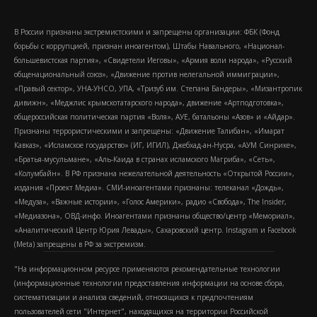
В России признаны экстремистскими и запрещены организации: ФБК (Фонд
борьбы с коррупцией, признан иноагентом), Штабы Навального, «Национал-
большевистская партия», «Свидетели Иеговы», «Армия воли народа», «Русский
общенациональный союз», «Движение против нелегальной иммиграции»,
«Правый сектор», УНА-УНСО, УПА, «Тризуб им. Степана Бандеры», «Мизантропик
дивижн», «Меджлис крымскотатарского народа», движение «Артподготовка»,
общероссийская политическая партия «Воля», АУЕ, батальоны «Азов» и «Айдар».
Признаны террористическими и запрещены: «Движение Талибан», «Имарат
Кавказ», «Исламское государство» (ИГ, ИГИЛ), Джебхад-ан-Нусра, «АУМ Синрике»,
«Братья-мусульмане», «Аль-Каида в странах исламского Магриба», «Сеть»,
«Колумбайн». В РФ признана нежелательной деятельность «Открытой России»,
издания «Проект Медиа». СМИ-иноагентами признаны: телеканал «Дождь»,
«Медуза», «Важные истории», «Голос Америки», радио «Свобода», The Insider,
«Медиазона», ОВД-инфо. Иноагентами признаны общество/центр «Мемориал»,
«Аналитический Центр Юрия Левады», Сахаровский центр. Instagram и Facebook
(Metа) запрещены в РФ за экстремизм.
"На информационном ресурсе применяются рекомендательные технологии
(информационные технологии предоставления информации на основе сбора,
систематизации и анализа сведений, относящихся к предпочтениям
пользователей сети "Интернет", находящихся на территории Российской