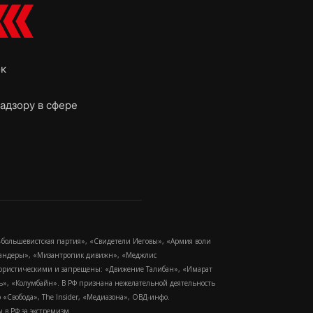
ок
адзору в сфере
-большевистская партия», «Свидетели Иеговы», «Армия воли
 Бандеры», «Мизантропик дивижн», «Меджлис
еррористическими и запрещены: «Движение Талибан», «Имарат
еть», «Колумбайн». В РФ признана нежелательной деятельность
Свобода», The Insider, «Медиазона», ОВД-инфо.
в РФ за экстремизм.