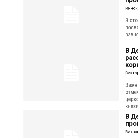
про
Иннок
В ст
посв
равн
В Д
рас
кор
Викто
Важн
отме
церк
княз
В Д
про
Витал