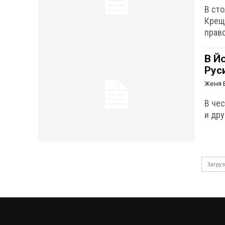
В ст
Крещ
прав
В Й
Рус
Женя 
В че
и др
Загруз