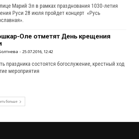
олице Марий Эл в рамках празднования 1030-летия
ения Руси 28 июля пройдет концерт «Русь
ославная».
ошкар-Оле отметят День крещения
и
Болтнева
-
25.07.2016, 12:42
сть праздника состоятся богослужение, крестный ход
угие мероприятия
ить больше