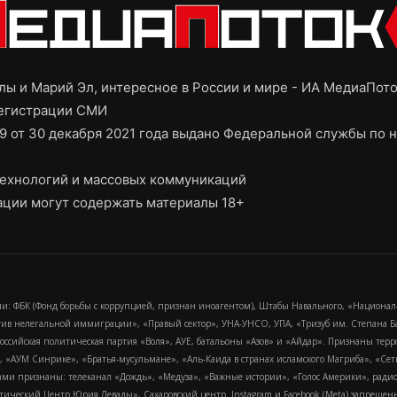
ы и Марий Эл, интересное в России и мире - ИА МедиаПот
регистрации СМИ
9 от 30 декабря 2021 года выдано Федеральной службы по н
ехнологий и массовых коммуникаций
ции могут содержать материалы 18+
и: ФБК (Фонд борьбы с коррупцией, признан иноагентом), Штабы Навального, «Национал
тив нелегальной иммиграции», «Правый сектор», УНА-УНСО, УПА, «Тризуб им. Степана
российская политическая партия «Воля», АУЕ, батальоны «Азов» и «Айдар». Признаны т
сра, «АУМ Синрике», «Братья-мусульмане», «Аль-Каида в странах исламского Магриба», «С
и признаны: телеканал «Дождь», «Медуза», «Важные истории», «Голос Америки», радио «
еский Центр Юрия Левады», Сахаровский центр. Instagram и Facebook (Metа) запрещены 