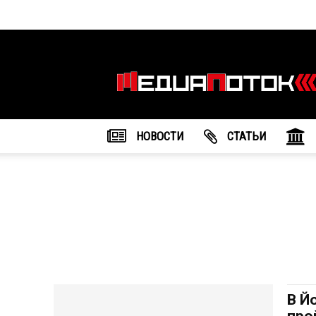
Информационное
агентство
"МедиаПоток"
НОВОСТИ
CТАТЬИ
В Й