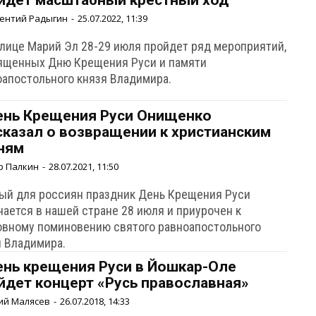
йдет масштабный крестный ход
ентий Радыгин
-
25.07.2022, 11:39
олице Марий Эл 28-29 июля пройдет ряд мероприятий,
ященных Дню Крещения Руси и памяти
оапостольного князя Владимира.
ень Крещения Руси Онищенко
сказал о возвращении к христианским
ням
р Палкин
-
28.07.2021, 11:50
ый для россиян праздник День Крещения Руси
чается в нашей стране 28 июля и приурочен к
овному поминовению святого равноапостольного
я Владимира.
ень крещения Руси в Йошкар-Оле
йдет концерт «Русь православная»
ий Малясев
-
26.07.2018, 14:33