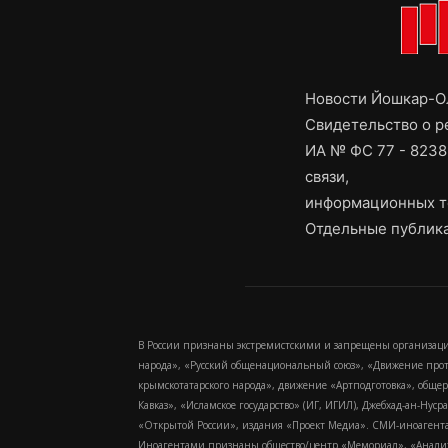
Новости Йошкар-Ол
Свидетельство о 
ИА № ФС 77 - 8238
связи,
информационных т
Отдельные публика
В России признаны экстремистскими и запрещены организаци
народа», «Русский общенациональный союз», «Движение про
крымскотатарского народа», движение «Артподготовка», обще
Кавказ», «Исламское государство» (ИГ, ИГИЛ), Джебхад-ан-Ну
«Открытой России», издания «Проект Медиа». СМИ-иноагентам
Иноагентами признаны общество/центр «Мемориал», «Аналитич