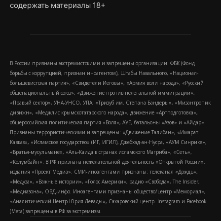
содержать материалы 18+
В России признаны экстремистскими и запрещены организации: ФБК (Фонд
борьбы с коррупцией, признан иноагентом), Штабы Навального, «Национал-
большевистская партия», «Свидетели Иеговы», «Армия воли народа», «Русский
общенациональный союз», «Движение против нелегальной иммиграции»,
«Правый сектор», УНА-УНСО, УПА, «Тризуб им. Степана Бандеры», «Мизантропик
дивижн», «Меджлис крымскотатарского народа», движение «Артподготовка»,
общероссийская политическая партия «Воля», АУЕ, батальоны «Азов» и «Айдар».
Признаны террористическими и запрещены: «Движение Талибан», «Имарат
Кавказ», «Исламское государство» (ИГ, ИГИЛ), Джебхад-ан-Нусра, «АУМ Синрике»,
«Братья-мусульмане», «Аль-Каида в странах исламского Магриба», «Сеть»,
«Колумбайн». В РФ признана нежелательной деятельность «Открытой России»,
издания «Проект Медиа». СМИ-иноагентами признаны: телеканал «Дождь»,
«Медуза», «Важные истории», «Голос Америки», радио «Свобода», The Insider,
«Медиазона», ОВД-инфо. Иноагентами признаны общество/центр «Мемориал»,
«Аналитический Центр Юрия Левады», Сахаровский центр. Instagram и Facebook
(Metа) запрещены в РФ за экстремизм.