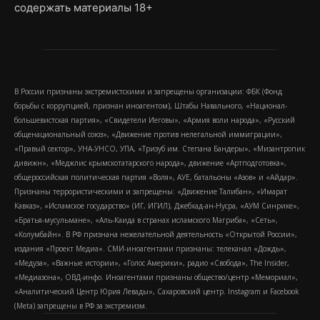
содержать материалы 18+
В России признаны экстремистскими и запрещены организации: ФБК (Фонд
борьбы с коррупцией, признан иноагентом), Штабы Навального, «Национал-
большевистская партия», «Свидетели Иеговы», «Армия воли народа», «Русский
общенациональный союз», «Движение против нелегальной иммиграции»,
«Правый сектор», УНА-УНСО, УПА, «Тризуб им. Степана Бандеры», «Мизантропик
дивижн», «Меджлис крымскотатарского народа», движение «Артподготовка»,
общероссийская политическая партия «Воля», АУЕ, батальоны «Азов» и «Айдар».
Признаны террористическими и запрещены: «Движение Талибан», «Имарат
Кавказ», «Исламское государство» (ИГ, ИГИЛ), Джебхад-ан-Нусра, «АУМ Синрике»,
«Братья-мусульмане», «Аль-Каида в странах исламского Магриба», «Сеть»,
«Колумбайн». В РФ признана нежелательной деятельность «Открытой России»,
издания «Проект Медиа». СМИ-иноагентами признаны: телеканал «Дождь»,
«Медуза», «Важные истории», «Голос Америки», радио «Свобода», The Insider,
«Медиазона», ОВД-инфо. Иноагентами признаны общество/центр «Мемориал»,
«Аналитический Центр Юрия Левады», Сахаровский центр. Instagram и Facebook
(Metа) запрещены в РФ за экстремизм.