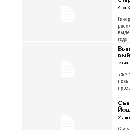
«Та
Серге
Гене
расс
выде
года
Вып
вый
Женя 
Уже с
новы
прох
Съе
Йош
Женя 
Съем