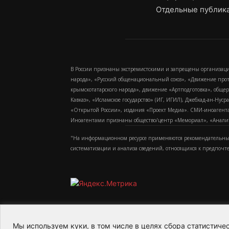
Отдельные публика
В России признаны экстремистскими и запрещены организаци
народа», «Русский общенациональный союз», «Движение про
крымскотатарского народа», движение «Артподготовка», обще
Кавказ», «Исламское государство» (ИГ, ИГИЛ), Джебхад-ан-Ну
«Открытой России», издания «Проект Медиа». СМИ-иноагентам
Иноагентами признаны общество/центр «Мемориал», «Аналитич
"На информационном ресурсе применяются рекомендательные
систематизации и анализа сведений, относящихся к предпочт
Мы используем куки, в том числе в целях сбора статистич