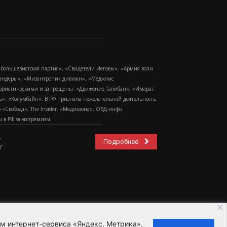
-большевистская партия», «Свидетели Иеговы», «Армия воли
 Бандеры», «Мизантропик дивижн», «Меджлис
еррористическими и запрещены: «Движение Талибан», «Имарат
еть», «Колумбайн». В РФ признана нежелательной деятельность
Свобода», The Insider, «Медиазона», ОВД-инфо.
в РФ за экстремизм.
,
Подробнее
".
ем интернет-сервиса «Яндекс. Метрика»,