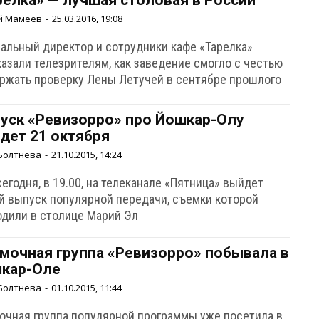
релка» — лучшая столовая в России
й Мамеев
-
25.03.2016, 19:08
ральный директор и сотрудники кафе «Тарелка»
казали телезрителям, как заведение смогло с честью
ржать проверку Лены Летучей в сентябре прошлого
уск «Ревизорро» про Йошкар-Олу
дет 21 октября
Болтнева
-
21.10.2015, 14:24
егодня, в 19.00, на телеканале «Пятница» выйдет
й выпуск популярной передачи, съемки которой
одили в столице Марий Эл
мочная группа «Ревизорро» побывала в
кар-Оле
Болтнева
-
01.10.2015, 11:44
очная группа популярной программы уже посетила в