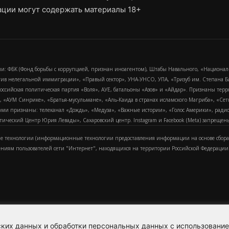
ции могут содержать материалы 18+
и: ФБК (Фонд борьбы с коррупцией, признан иноагентом), Штабы Навального, «Национал
тив нелегальной иммиграции», «Правый сектор», УНА-УНСО, УПА, «Тризуб им. Степана
российская политическая партия «Воля», АУЕ, батальоны «Азов» и «Айдар». Признаны т
сра, «АУМ Синрике», «Братья-мусульмане», «Аль-Каида в странах исламского Магриба», «С
и признаны: телеканал «Дождь», «Медуза», «Важные истории», «Голос Америки», радио «
еский Центр Юрия Левады», Сахаровский центр. Instagram и Facebook (Metа) запрещены 
 технологии (информационные технологии предоставления информации на основе сбора
ениям пользователей сети "Интернет", находящихся на территории Российской Федерации)
еских данных и обработки персональных данных с использовани