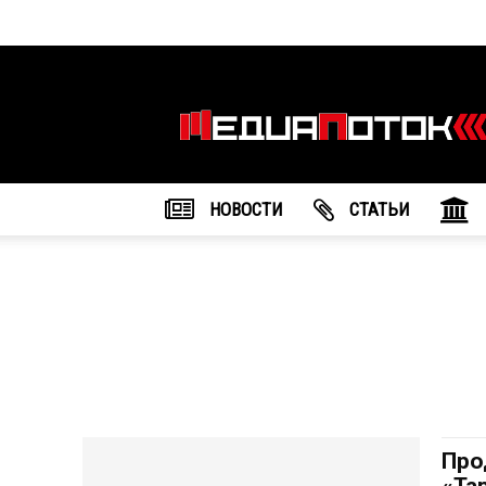
Информационное
агентство
"МедиаПоток"
НОВОСТИ
CТАТЬИ
Про