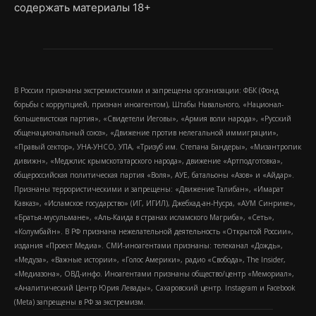
содержать материалы 18+
В России признаны экстремистскими и запрещены организации: ФБК (Фонд
борьбы с коррупцией, признан иноагентом), Штабы Навального, «Национал-
большевистская партия», «Свидетели Иеговы», «Армия воли народа», «Русский
общенациональный союз», «Движение против нелегальной иммиграции»,
«Правый сектор», УНА-УНСО, УПА, «Тризуб им. Степана Бандеры», «Мизантропик
дивижн», «Меджлис крымскотатарского народа», движение «Артподготовка»,
общероссийская политическая партия «Воля», АУЕ, батальоны «Азов» и «Айдар».
Признаны террористическими и запрещены: «Движение Талибан», «Имарат
Кавказ», «Исламское государство» (ИГ, ИГИЛ), Джебхад-ан-Нусра, «АУМ Синрике»,
«Братья-мусульмане», «Аль-Каида в странах исламского Магриба», «Сеть»,
«Колумбайн». В РФ признана нежелательной деятельность «Открытой России»,
издания «Проект Медиа». СМИ-иноагентами признаны: телеканал «Дождь»,
«Медуза», «Важные истории», «Голос Америки», радио «Свобода», The Insider,
«Медиазона», ОВД-инфо. Иноагентами признаны общество/центр «Мемориал»,
«Аналитический Центр Юрия Левады», Сахаровский центр. Instagram и Facebook
(Metа) запрещены в РФ за экстремизм.