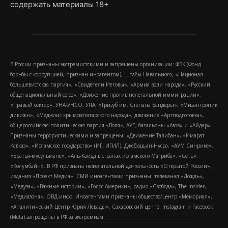
содержать материалы 18+
В России признаны экстремистскими и запрещены организации: ФБК (Фонд
борьбы с коррупцией, признан иноагентом), Штабы Навального, «Национал-
большевистская партия», «Свидетели Иеговы», «Армия воли народа», «Русский
общенациональный союз», «Движение против нелегальной иммиграции»,
«Правый сектор», УНА-УНСО, УПА, «Тризуб им. Степана Бандеры», «Мизантропик
дивижн», «Меджлис крымскотатарского народа», движение «Артподготовка»,
общероссийская политическая партия «Воля», АУЕ, батальоны «Азов» и «Айдар».
Признаны террористическими и запрещены: «Движение Талибан», «Имарат
Кавказ», «Исламское государство» (ИГ, ИГИЛ), Джебхад-ан-Нусра, «АУМ Синрике»,
«Братья-мусульмане», «Аль-Каида в странах исламского Магриба», «Сеть»,
«Колумбайн». В РФ признана нежелательной деятельность «Открытой России»,
издания «Проект Медиа». СМИ-иноагентами признаны: телеканал «Дождь»,
«Медуза», «Важные истории», «Голос Америки», радио «Свобода», The Insider,
«Медиазона», ОВД-инфо. Иноагентами признаны общество/центр «Мемориал»,
«Аналитический Центр Юрия Левады», Сахаровский центр. Instagram и Facebook
(Metа) запрещены в РФ за экстремизм.