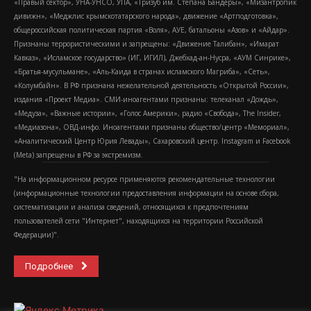
«Правый сектор», УНА-УНСО, УПА, «Тризуб им. Степана Бандеры», «Мизантропик
дивижн», «Меджлис крымскотатарского народа», движение «Артподготовка»,
общероссийская политическая партия «Воля», АУЕ, батальоны «Азов» и «Айдар».
Признаны террористическими и запрещены: «Движение Талибан», «Имарат
Кавказ», «Исламское государство» (ИГ, ИГИЛ), Джебхад-ан-Нусра, «АУМ Синрике»,
«Братья-мусульмане», «Аль-Каида в странах исламского Магриба», «Сеть»,
«Колумбайн». В РФ признана нежелательной деятельность «Открытой России»,
издания «Проект Медиа». СМИ-иноагентами признаны: телеканал «Дождь»,
«Медуза», «Важные истории», «Голос Америки», радио «Свобода», The Insider,
«Медиазона», ОВД-инфо. Иноагентами признаны общество/центр «Мемориал»,
«Аналитический Центр Юрия Левады», Сахаровский центр. Instagram и Facebook
(Metа) запрещены в РФ за экстремизм.
"На информационном ресурсе применяются рекомендательные технологии
(информационные технологии предоставления информации на основе сбора,
систематизации и анализа сведений, относящихся к предпочтениям
пользователей сети "Интернет", находящихся на территории Российской
Федерации)".
Подробнее