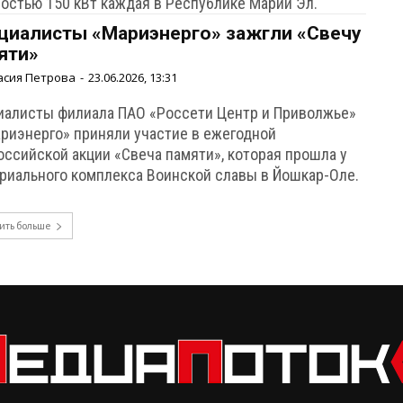
остью 150 кВт каждая в Республике Марий Эл.
циалисты «Мариэнерго» зажгли «Свечу
яти»
асия Петрова
-
23.06.2026, 13:31
иалисты филиала ПАО «Россети Центр и Приволжье»
ариэнерго» приняли участие в ежегодной
оссийской акции «Свеча памяти», которая прошла у
риального комплекса Воинской славы в Йошкар-Оле.
ить больше