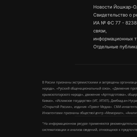
Новости Йошкар-Ол
Свидетельство о 
ИА № ФС 77 - 8238
связи,
информационных т
Отдельные публика
В России признаны экстремистскими и запрещены организаци
народа», «Русский общенациональный союз», «Движение про
крымскотатарского народа», движение «Артподготовка», обще
Кавказ», «Исламское государство» (ИГ, ИГИЛ), Джебхад-ан-Ну
«Открытой России», издания «Проект Медиа». СМИ-иноагентам
Иноагентами признаны общество/центр «Мемориал», «Аналитич
"На информационном ресурсе применяются рекомендательные
систематизации и анализа сведений, относящихся к предпочт