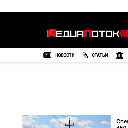
Информационное
агентство
"МедиаПоток"
НОВОСТИ
CТАТЬИ
Спе