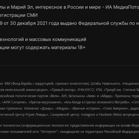
ы и Марий Эл, интересное в России и мире - ИА МедиаПот
регистрации СМИ
9 от 30 декабря 2021 года выдано Федеральной службы по н
ехнологий и массовых коммуникаций
ции могут содержать материалы 18+
и: ФБК (Фонд борьбы с коррупцией, признан иноагентом), Штабы Навального, «Национал
тив нелегальной иммиграции», «Правый сектор», УНА-УНСО, УПА, «Тризуб им. Степана
российская политическая партия «Воля», АУЕ, батальоны «Азов» и «Айдар». Признаны т
сра, «АУМ Синрике», «Братья-мусульмане», «Аль-Каида в странах исламского Магриба», «С
и признаны: телеканал «Дождь», «Медуза», «Важные истории», «Голос Америки», радио «
еский Центр Юрия Левады», Сахаровский центр. Instagram и Facebook (Metа) запрещены 
 технологии (информационные технологии предоставления информации на основе сбора
ениям пользователей сети "Интернет", находящихся на территории Российской Федерации)