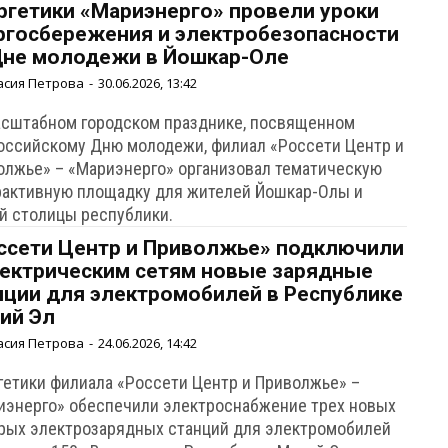
ргетики «Мариэнерго» провели уроки
ргосбережения и электробезопасности
Дне молодежи в Йошкар-Оле
асия Петрова
-
30.06.2026, 13:42
асштабном городском празднике, посвященном
оссийскому Дню молодежи, филиал «Россети Центр и
олжье» – «Мариэнерго» организовал тематическую
рактивную площадку для жителей Йошкар-Олы и
ей столицы республики.
ссети Центр и Приволжье» подключили
лектрическим сетям новые зарядные
нции для электромобилей в Республике
ий Эл
асия Петрова
-
24.06.2026, 14:42
гетики филиала «Россети Центр и Приволжье» –
иэнерго» обеспечили электроснабжение трех новых
рых электрозарядных станций для электромобилей