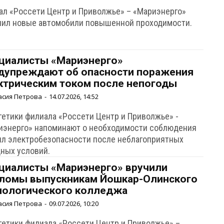
ал «Россети Центр и Приволжье» – «Мариэнерго»
чил новые автомобили повышенной проходимости.
циалисты «Мариэнерго»
дупреждают об опасности поражения
ктрическим током после непогоды
асия Петрова
-
14.07.2026, 14:52
гетики филиала «Россети Центр и Приволжье» -
иэнерго» напоминают о необходимости соблюдения
ил электробезопасности после неблагоприятных
дных условий.
циалисты «Мариэнерго» вручили
ломы выпускникам Йошкар-Олинского
нологического колледжа
асия Петрова
-
09.07.2026, 10:20
гетики филиала «Россети Центр и Приволжье» –