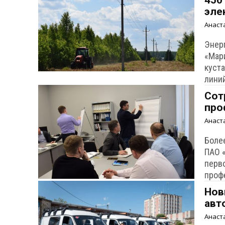
450
эле
Анаст
Энер
«Мари
куст
лини
Сот
про
Анаст
Боле
ПАО 
перв
проф
Нов
авт
Анаст