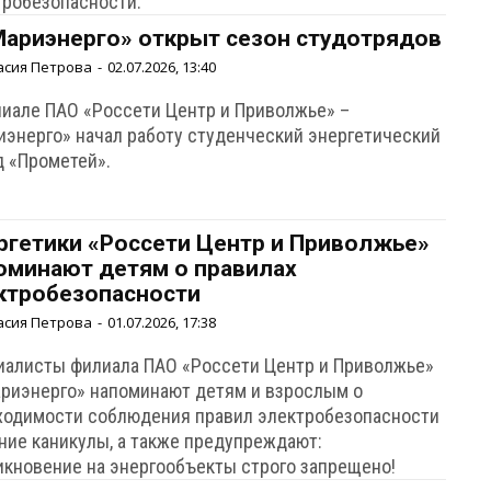
тробезопасности.
Мариэнерго» открыт сезон студотрядов
асия Петрова
-
02.07.2026, 13:40
лиале ПАО «Россети Центр и Приволжье» –
иэнерго» начал работу студенческий энергетический
д «Прометей».
ргетики «Россети Центр и Приволжье»
оминают детям о правилах
ктробезопасности
асия Петрова
-
01.07.2026, 17:38
иалисты филиала ПАО «Россети Центр и Приволжье»
ариэнерго» напоминают детям и взрослым о
ходимости соблюдения правил электробезопасности
тние каникулы, а также предупреждают:
икновение на энергообъекты строго запрещено!