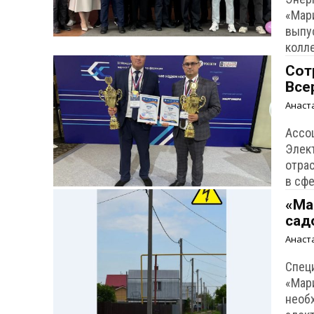
«Мар
выпу
колл
Сот
Все
Анаст
Ассо
Элек
отра
в сф
«Ма
сад
Анаст
Спец
«Мар
необ