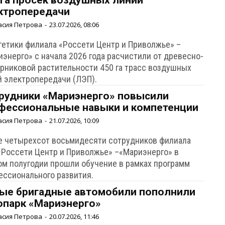
 га просек воздушных линий
ктропередачи
асия Петрова
-
23.07.2026, 08:06
гетики филиала «Россети Центр и Приволжье» –
энерго» с начала 2026 года расчистили от древесно-
арниковой растительности 450 га трасс воздушных
й электропередачи (ЛЭП).
рудники «Мариэнерго» повысили
фессиональные навыки и компетенции
асия Петрова
-
21.07.2026, 10:09
е четырехсот восьмидесяти сотрудников филиала
«Россети Центр и Приволжье» –«Мариэнерго» в
ом полугодии прошли обучение в рамках программ
ессионального развития.
ые бригадные автомобили пополнили
опарк «Мариэнерго»
асия Петрова
-
20.07.2026, 11:46