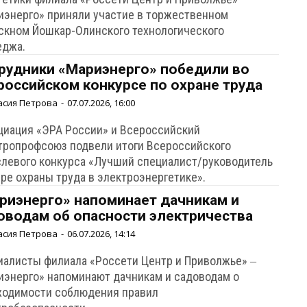
иэнерго» приняли участие в торжественном
скном Йошкар-Олинского технологического
еджа.
рудники «Мариэнерго» победили во
российском конкурсе по охране труда
асия Петрова
-
07.07.2026, 16:00
циация «ЭРА России» и Всероссийский
тропрофсоюз подвели итоги Всероссийского
слевого конкурса «Лучший специалист/руководитель
ере охраны труда в электроэнергетике».
риэнерго» напоминает дачникам и
оводам об опасности электричества
асия Петрова
-
06.07.2026, 14:14
иалисты филиала «Россети Центр и Приволжье» ‒
иэнерго» напоминают дачникам и садоводам о
ходимости соблюдения правил