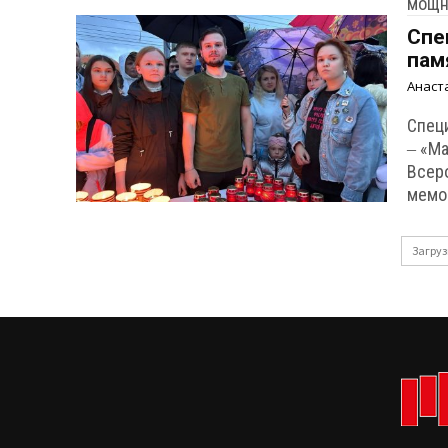
мощн
Спе
пам
Анаст
Спец
‒ «М
Всер
мемо
Загруз