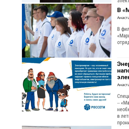
элек
В «
Анаст
В фи
«Мар
отря
Эне
нап
эле
Анаст
Спец
‒ «М
необ
в ле
прон