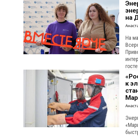
Эне
эне
на 
Анаст
На м
Всер
Прив
инте
гост
«Ро
к э
ста
Мар
Анаст
Энер
«Мар
быст