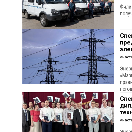
Фили
полу
Спе
пре
эле
Анаст
Энер
«Мар
прав
пого
Спе
дип
тех
Анаст
Энер