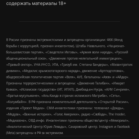
содержать материалы 18+
В России признаны экстремистскими и запрещены организации: ФБК (Фонд
борьбы с коррупцией, признан иноагентом), Штабы Навального, «Национал-
большевистская партия», «Свидетели Иеговы», «Армия воли народа», «Русский
общенациональный союз», «Движение против нелегальной иммиграции»,
«Правый сектор», УНА-УНСО, УПА, «Тризуб им. Степана Бандеры», «Мизантропик
дивижн», «Меджлис крымскотатарского народа», движение «Артподготовка»,
общероссийская политическая партия «Воля», АУЕ, батальоны «Азов» и «Айдар».
Признаны террористическими и запрещены: «Движение Талибан», «Имарат
Кавказ», «Исламское государство» (ИГ, ИГИЛ), Джебхад-ан-Нусра, «АУМ Синрике»,
«Братья-мусульмане», «Аль-Каида в странах исламского Магриба», «Сеть»,
«Колумбайн». В РФ признана нежелательной деятельность «Открытой России»,
издания «Проект Медиа». СМИ-иноагентами признаны: телеканал «Дождь»,
«Медуза», «Важные истории», «Голос Америки», радио «Свобода», The Insider,
«Медиазона», ОВД-инфо. Иноагентами признаны общество/центр «Мемориал»,
«Аналитический Центр Юрия Левады», Сахаровский центр. Instagram и Facebook
(Metа) запрещены в РФ за экстремизм.