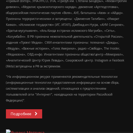
«Правый сектор», УНА-УНСО, УПА, «Тризуб им. Степана Бандеры», «Мизантропик
дивижн», «Меджлис крымскотатарского народа», движение «Артподготовка»,
общероссийская политическая партия «Воля», АУЕ, батальоны «Азов» и «Айдар».
Признаны террористическими и запрещены: «Движение Талибан», «Имарат
Кавказ», «Исламское государство» (ИГ, ИГИЛ), Джебхад-ан-Нусра, «АУМ Синрике»,
«Братья-мусульмане», «Аль-Каида в странах исламского Магриба», «Сеть»,
«Колумбайн». В РФ признана нежелательной деятельность «Открытой России»,
издания «Проект Медиа». СМИ-иноагентами признаны: телеканал «Дождь»,
«Медуза», «Важные истории», «Голос Америки», радио «Свобода», The Insider,
«Медиазона», ОВД-инфо. Иноагентами признаны общество/центр «Мемориал»,
«Аналитический Центр Юрия Левады», Сахаровский центр. Instagram и Facebook
(Metа) запрещены в РФ за экстремизм.
"На информационном ресурсе применяются рекомендательные технологии
(информационные технологии предоставления информации на основе сбора,
систематизации и анализа сведений, относящихся к предпочтениям
пользователей сети "Интернет", находящихся на территории Российской
Федерации)".
Подробнее