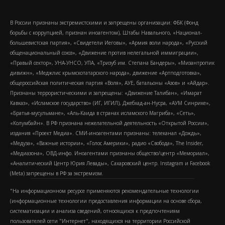
В России признаны экстремистскими и запрещены организации: ФБК (Фонд
борьбы с коррупцией, признан иноагентом), Штабы Навального, «Национал-
большевистская партия», «Свидетели Иеговы», «Армия воли народа», «Русский
общенациональный союз», «Движение против нелегальной иммиграции»,
«Правый сектор», УНА-УНСО, УПА, «Тризуб им. Степана Бандеры», «Мизантропик
дивижн», «Меджлис крымскотатарского народа», движение «Артподготовка»,
общероссийская политическая партия «Воля», АУЕ, батальоны «Азов» и «Айдар».
Признаны террористическими и запрещены: «Движение Талибан», «Имарат
Кавказ», «Исламское государство» (ИГ, ИГИЛ), Джебхад-ан-Нусра, «АУМ Синрике»,
«Братья-мусульмане», «Аль-Каида в странах исламского Магриба», «Сеть»,
«Колумбайн». В РФ признана нежелательной деятельность «Открытой России»,
издания «Проект Медиа». СМИ-иноагентами признаны: телеканал «Дождь»,
«Медуза», «Важные истории», «Голос Америки», радио «Свобода», The Insider,
«Медиазона», ОВД-инфо. Иноагентами признаны общество/центр «Мемориал»,
«Аналитический Центр Юрия Левады», Сахаровский центр. Instagram и Facebook
(Metа) запрещены в РФ за экстремизм.
"На информационном ресурсе применяются рекомендательные технологии
(информационные технологии предоставления информации на основе сбора,
систематизации и анализа сведений, относящихся к предпочтениям
пользователей сети "Интернет", находящихся на территории Российской