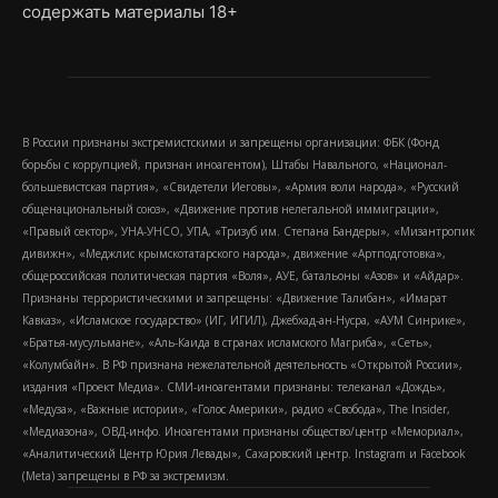
содержать материалы 18+
В России признаны экстремистскими и запрещены организации: ФБК (Фонд
борьбы с коррупцией, признан иноагентом), Штабы Навального, «Национал-
большевистская партия», «Свидетели Иеговы», «Армия воли народа», «Русский
общенациональный союз», «Движение против нелегальной иммиграции»,
«Правый сектор», УНА-УНСО, УПА, «Тризуб им. Степана Бандеры», «Мизантропик
дивижн», «Меджлис крымскотатарского народа», движение «Артподготовка»,
общероссийская политическая партия «Воля», АУЕ, батальоны «Азов» и «Айдар».
Признаны террористическими и запрещены: «Движение Талибан», «Имарат
Кавказ», «Исламское государство» (ИГ, ИГИЛ), Джебхад-ан-Нусра, «АУМ Синрике»,
«Братья-мусульмане», «Аль-Каида в странах исламского Магриба», «Сеть»,
«Колумбайн». В РФ признана нежелательной деятельность «Открытой России»,
издания «Проект Медиа». СМИ-иноагентами признаны: телеканал «Дождь»,
«Медуза», «Важные истории», «Голос Америки», радио «Свобода», The Insider,
«Медиазона», ОВД-инфо. Иноагентами признаны общество/центр «Мемориал»,
«Аналитический Центр Юрия Левады», Сахаровский центр. Instagram и Facebook
(Metа) запрещены в РФ за экстремизм.