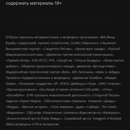
содержать материалы 18+
В России признаны экстремистскими и запрещены организации: ФБК (Фонд
борьбы с коррупцией, признан иноагентом), Штабы Навального, «Национал-
большевистская партия», «Свидетели Иеговы», «Армия воли народа», «Русский
общенациональный союз», «Движение против нелегальной иммиграции»,
«Правый сектор», УНА-УНСО, УПА, «Тризуб им. Степана Бандеры», «Мизантропик
дивижн», «Меджлис крымскотатарского народа», движение «Артподготовка»,
общероссийская политическая партия «Воля», АУЕ, батальоны «Азов» и «Айдар».
Признаны террористическими и запрещены: «Движение Талибан», «Имарат
Кавказ», «Исламское государство» (ИГ, ИГИЛ), Джебхад-ан-Нусра, «АУМ Синрике»,
«Братья-мусульмане», «Аль-Каида в странах исламского Магриба», «Сеть»,
«Колумбайн». В РФ признана нежелательной деятельность «Открытой России»,
издания «Проект Медиа». СМИ-иноагентами признаны: телеканал «Дождь»,
«Медуза», «Важные истории», «Голос Америки», радио «Свобода», The Insider,
«Медиазона», ОВД-инфо. Иноагентами признаны общество/центр «Мемориал»,
«Аналитический Центр Юрия Левады», Сахаровский центр. Instagram и Facebook
(Metа) запрещены в РФ за экстремизм.