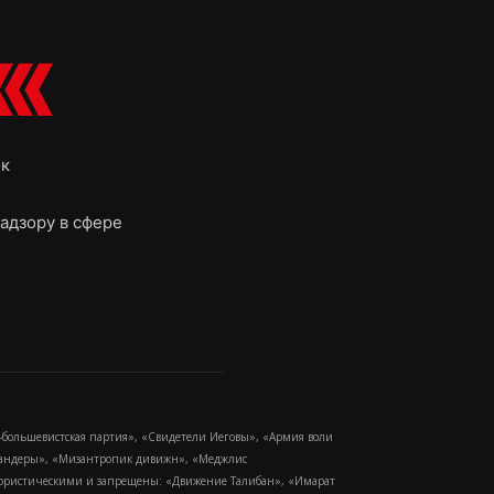
ок
адзору в сфере
-большевистская партия», «Свидетели Иеговы», «Армия воли
 Бандеры», «Мизантропик дивижн», «Меджлис
еррористическими и запрещены: «Движение Талибан», «Имарат