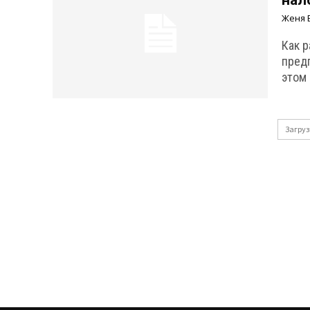
нал
Женя 
Как 
пред
этом
Загруз