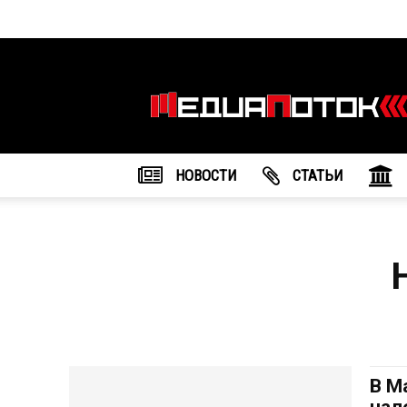
Информационное
агентство
"МедиаПоток"
НОВОСТИ
CТАТЬИ
В М