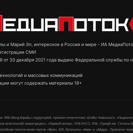
ы и Марий Эл, интересное в России и мире - ИА МедиаПот
регистрации СМИ
9 от 30 декабря 2021 года выдано Федеральной службы по н
ехнологий и массовых коммуникаций
ции могут содержать материалы 18+
и: ФБК (Фонд борьбы с коррупцией, признан иноагентом), Штабы Навального, «Национал
тив нелегальной иммиграции», «Правый сектор», УНА-УНСО, УПА, «Тризуб им. Степана
российская политическая партия «Воля», АУЕ, батальоны «Азов» и «Айдар». Признаны т