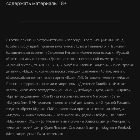
содержать материалы 18+
В России признаны экстремистскими и запрещены организации: ФБК (Фонд
борьбы с коррупцией, признан иноагентом), Штабы Навального, «Национал-
большевистская партия», «Свидетели Иеговы», «Армия воли народа», «Русский
общенациональный союз», «Движение против нелегальной иммиграции»,
«Правый сектор», УНА-УНСО, УПА, «Тризуб им. Степана Бандеры», «Мизантропик
дивижн», «Меджлис крымскотатарского народа», движение «Артподготовка»,
общероссийская политическая партия «Воля», АУЕ, батальоны «Азов» и «Айдар».
Признаны террористическими и запрещены: «Движение Талибан», «Имарат
Кавказ», «Исламское государство» (ИГ, ИГИЛ), Джебхад-ан-Нусра, «АУМ Синрике»,
«Братья-мусульмане», «Аль-Каида в странах исламского Магриба», «Сеть»,
«Колумбайн». В РФ признана нежелательной деятельность «Открытой России»,
издания «Проект Медиа». СМИ-иноагентами признаны: телеканал «Дождь»,
«Медуза», «Важные истории», «Голос Америки», радио «Свобода», The Insider,
«Медиазона», ОВД-инфо. Иноагентами признаны общество/центр «Мемориал»,
«Аналитический Центр Юрия Левады», Сахаровский центр. Instagram и Facebook
(Metа) запрещены в РФ за экстремизм.