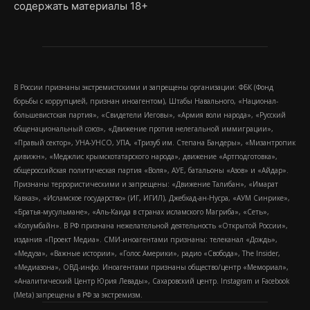
содержать материалы 18+
В России признаны экстремистскими и запрещены организации: ФБК (Фонд
борьбы с коррупцией, признан иноагентом), Штабы Навального, «Национал-
большевистская партия», «Свидетели Иеговы», «Армия воли народа», «Русский
общенациональный союз», «Движение против нелегальной иммиграции»,
«Правый сектор», УНА-УНСО, УПА, «Тризуб им. Степана Бандеры», «Мизантропик
дивижн», «Меджлис крымскотатарского народа», движение «Артподготовка»,
общероссийская политическая партия «Воля», АУЕ, батальоны «Азов» и «Айдар».
Признаны террористическими и запрещены: «Движение Талибан», «Имарат
Кавказ», «Исламское государство» (ИГ, ИГИЛ), Джебхад-ан-Нусра, «АУМ Синрике»,
«Братья-мусульмане», «Аль-Каида в странах исламского Магриба», «Сеть»,
«Колумбайн». В РФ признана нежелательной деятельность «Открытой России»,
издания «Проект Медиа». СМИ-иноагентами признаны: телеканал «Дождь»,
«Медуза», «Важные истории», «Голос Америки», радио «Свобода», The Insider,
«Медиазона», ОВД-инфо. Иноагентами признаны общество/центр «Мемориал»,
«Аналитический Центр Юрия Левады», Сахаровский центр. Instagram и Facebook
(Metа) запрещены в РФ за экстремизм.