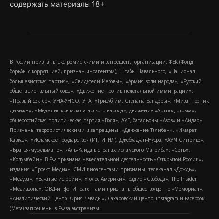
содержать материалы 18+
В России признаны экстремистскими и запрещены организации: ФБК (Фонд
борьбы с коррупцией, признан иноагентом), Штабы Навального, «Национал-
большевистская партия», «Свидетели Иеговы», «Армия воли народа», «Русский
общенациональный союз», «Движение против нелегальной иммиграции»,
«Правый сектор», УНА-УНСО, УПА, «Тризуб им. Степана Бандеры», «Мизантропик
дивижн», «Меджлис крымскотатарского народа», движение «Артподготовка»,
общероссийская политическая партия «Воля», АУЕ, батальоны «Азов» и «Айдар».
Признаны террористическими и запрещены: «Движение Талибан», «Имарат
Кавказ», «Исламское государство» (ИГ, ИГИЛ), Джебхад-ан-Нусра, «АУМ Синрике»,
«Братья-мусульмане», «Аль-Каида в странах исламского Магриба», «Сеть»,
«Колумбайн». В РФ признана нежелательной деятельность «Открытой России»,
издания «Проект Медиа». СМИ-иноагентами признаны: телеканал «Дождь»,
«Медуза», «Важные истории», «Голос Америки», радио «Свобода», The Insider,
«Медиазона», ОВД-инфо. Иноагентами признаны общество/центр «Мемориал»,
«Аналитический Центр Юрия Левады», Сахаровский центр. Instagram и Facebook
(Metа) запрещены в РФ за экстремизм.